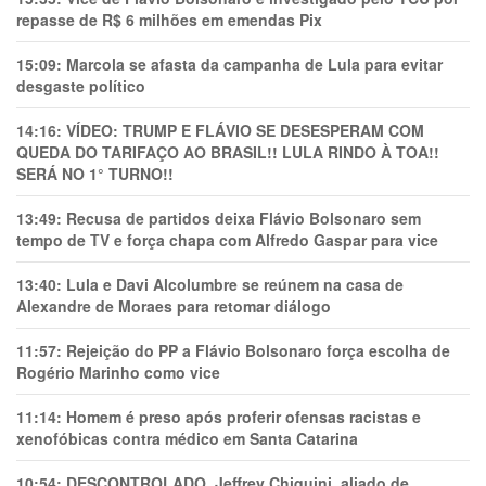
repasse de R$ 6 milhões em emendas Pix
15:09:
Marcola se afasta da campanha de Lula para evitar
desgaste político
14:16:
VÍDEO: TRUMP E FLÁVIO SE DESESPERAM COM
QUEDA DO TARIFAÇO AO BRASIL!! LULA RINDO À TOA!!
SERÁ NO 1° TURNO!!
13:49:
Recusa de partidos deixa Flávio Bolsonaro sem
tempo de TV e força chapa com Alfredo Gaspar para vice
13:40:
Lula e Davi Alcolumbre se reúnem na casa de
Alexandre de Moraes para retomar diálogo
11:57:
Rejeição do PP a Flávio Bolsonaro força escolha de
Rogério Marinho como vice
11:14:
Homem é preso após proferir ofensas racistas e
xenofóbicas contra médico em Santa Catarina
10:54:
DESCONTROLADO, Jeffrey Chiquini, aliado de