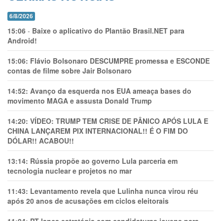
6/8/2026
15:06
-
Baixe o aplicativo do Plantão Brasil.NET para
Android!
15:06:
Flávio Bolsonaro DESCUMPRE promessa e ESCONDE
contas de filme sobre Jair Bolsonaro
14:52:
Avanço da esquerda nos EUA ameaça bases do
movimento MAGA e assusta Donald Trump
14:20:
VÍDEO: TRUMP TEM CRlSE DE PÂNlCO APÓS LULA E
CHINA LANÇAREM PIX INTERNACIONAL!! É O FIM DO
DÓLAR!! ACABOU!!
13:14:
Rússia propõe ao governo Lula parceria em
tecnologia nuclear e projetos no mar
11:43:
Levantamento revela que Lulinha nunca virou réu
após 20 anos de acusações em ciclos eleitorais
11:04:
PT lança estratégia com candidaturas jovens para