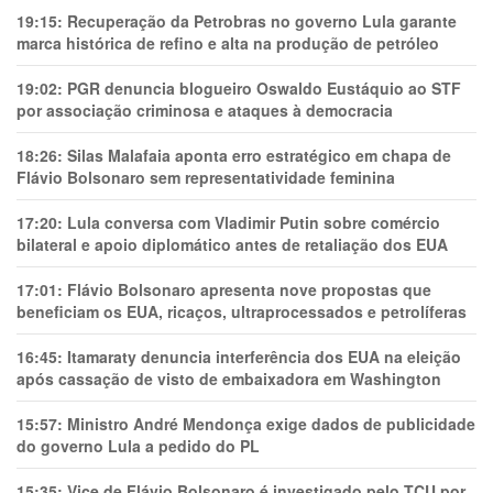
19:15:
Recuperação da Petrobras no governo Lula garante
marca histórica de refino e alta na produção de petróleo
19:02:
PGR denuncia blogueiro Oswaldo Eustáquio ao STF
por associação criminosa e ataques à democracia
18:26:
Silas Malafaia aponta erro estratégico em chapa de
Flávio Bolsonaro sem representatividade feminina
17:20:
Lula conversa com Vladimir Putin sobre comércio
bilateral e apoio diplomático antes de retaliação dos EUA
17:01:
Flávio Bolsonaro apresenta nove propostas que
beneficiam os EUA, ricaços, ultraprocessados e petrolíferas
16:45:
Itamaraty denuncia interferência dos EUA na eleição
após cassação de visto de embaixadora em Washington
15:57:
Ministro André Mendonça exige dados de publicidade
do governo Lula a pedido do PL
15:35:
Vice de Flávio Bolsonaro é investigado pelo TCU por