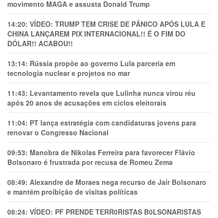
movimento MAGA e assusta Donald Trump
14:20:
VÍDEO: TRUMP TEM CRlSE DE PÂNlCO APÓS LULA E
CHINA LANÇAREM PIX INTERNACIONAL!! É O FIM DO
DÓLAR!! ACABOU!!
13:14:
Rússia propõe ao governo Lula parceria em
tecnologia nuclear e projetos no mar
11:43:
Levantamento revela que Lulinha nunca virou réu
após 20 anos de acusações em ciclos eleitorais
11:04:
PT lança estratégia com candidaturas jovens para
renovar o Congresso Nacional
09:53:
Manobra de Nikolas Ferreira para favorecer Flávio
Bolsonaro é frustrada por recusa de Romeu Zema
08:49:
Alexandre de Moraes nega recurso de Jair Bolsonaro
e mantém proibição de visitas políticas
08:24:
VÍDEO: PF PRENDE TERR0RlSTAS B0LSONARlSTAS