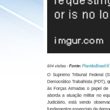
934 visitas -
Fonte:
PlantãoBrasil/X
O Supremo Tribunal Federal (ST
Democrático Trabalhista (PDT), q
às Forças Armadas o papel de 
aborda a atuação militar no equi
Judiciário, está sendo obser
fundamentos essenciais da democr