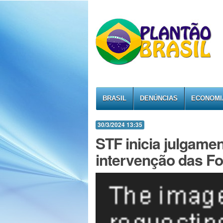
BRASIL
DENÚNCIAS
ECONOMI
30/3/2024 13:35
STF inicia julgamen
intervenção das F