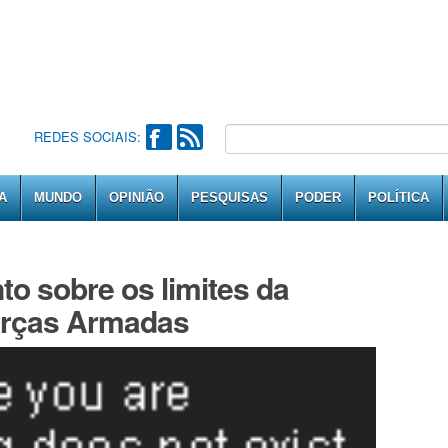
REDES SOCIAIS:
A
MUNDO
OPINIÃO
PESQUISAS
PODER
POLÍTICA
to sobre os limites da
orças Armadas