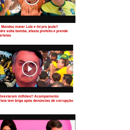
 Mandou matar Lula e foi pra jaula!!
dre solta bomba, afasta prefeito e prende
aristas
Desviaram milhões!! Acampamento
rista tem briga após denúncias de corrupção