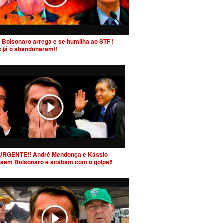
 Bolsonaro arrega e se humilha ao STF!!
s já o abandonaram!!
URGENTE!! André Mendonça e Kássio
raem Bolsonaro e acabam com o golpe!!