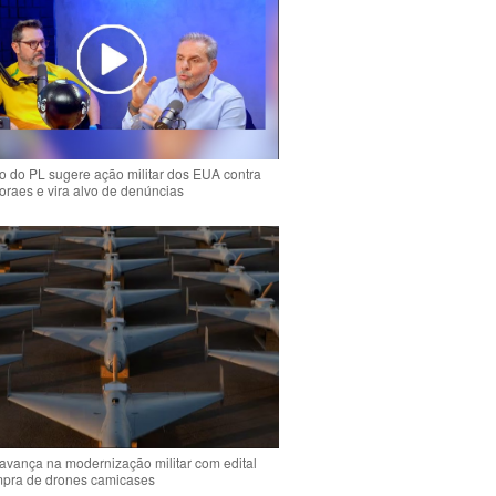
 do PL sugere ação militar dos EUA contra
oraes e vira alvo de denúncias
 avança na modernização militar com edital
mpra de drones camicases