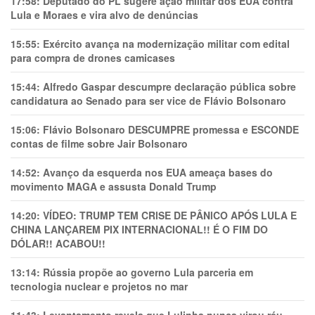
17:58:
Deputado do PL sugere ação militar dos EUA contra
Lula e Moraes e vira alvo de denúncias
15:55:
Exército avança na modernização militar com edital
para compra de drones camicases
15:44:
Alfredo Gaspar descumpre declaração pública sobre
candidatura ao Senado para ser vice de Flávio Bolsonaro
15:06:
Flávio Bolsonaro DESCUMPRE promessa e ESCONDE
contas de filme sobre Jair Bolsonaro
14:52:
Avanço da esquerda nos EUA ameaça bases do
movimento MAGA e assusta Donald Trump
14:20:
VÍDEO: TRUMP TEM CRlSE DE PÂNlCO APÓS LULA E
CHINA LANÇAREM PIX INTERNACIONAL!! É O FIM DO
DÓLAR!! ACABOU!!
13:14:
Rússia propõe ao governo Lula parceria em
tecnologia nuclear e projetos no mar
11:43:
Levantamento revela que Lulinha nunca virou réu