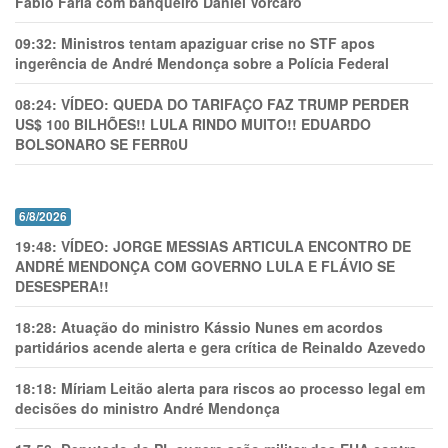
Fábio Faria com banqueiro Daniel Vorcaro
09:32:
Ministros tentam apaziguar crise no STF apos
ingerência de André Mendonça sobre a Polícia Federal
08:24:
VÍDEO: QUEDA DO TARIFAÇO FAZ TRUMP PERDER
US$ 100 BILHÕES!! LULA RINDO MUITO!! EDUARDO
BOLSONARO SE FERR0U
6/8/2026
19:48:
VÍDEO: JORGE MESSIAS ARTICULA ENCONTRO DE
ANDRÉ MENDONÇA COM GOVERNO LULA E FLÁVIO SE
DESESPERA!!
18:28:
Atuação do ministro Kássio Nunes em acordos
partidários acende alerta e gera crítica de Reinaldo Azevedo
18:18:
Míriam Leitão alerta para riscos ao processo legal em
decisões do ministro André Mendonça