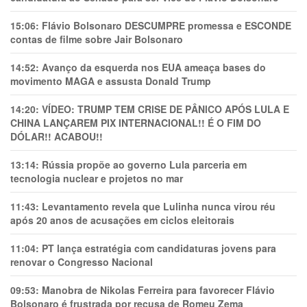
15:06:
Flávio Bolsonaro DESCUMPRE promessa e ESCONDE
contas de filme sobre Jair Bolsonaro
14:52:
Avanço da esquerda nos EUA ameaça bases do
movimento MAGA e assusta Donald Trump
14:20:
VÍDEO: TRUMP TEM CRlSE DE PÂNlCO APÓS LULA E
CHINA LANÇAREM PIX INTERNACIONAL!! É O FIM DO
DÓLAR!! ACABOU!!
13:14:
Rússia propõe ao governo Lula parceria em
tecnologia nuclear e projetos no mar
11:43:
Levantamento revela que Lulinha nunca virou réu
após 20 anos de acusações em ciclos eleitorais
11:04:
PT lança estratégia com candidaturas jovens para
renovar o Congresso Nacional
09:53:
Manobra de Nikolas Ferreira para favorecer Flávio
Bolsonaro é frustrada por recusa de Romeu Zema