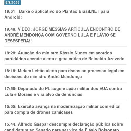
6/8/2026
19:51
-
Baixe o aplicativo do Plantão Brasil.NET para
Android!
19:48:
VÍDEO: JORGE MESSIAS ARTICULA ENCONTRO DE
ANDRÉ MENDONÇA COM GOVERNO LULA E FLÁVIO SE
DESESPERA!!
18:28:
Atuação do ministro Kássio Nunes em acordos
partidários acende alerta e gera crítica de Reinaldo Azevedo
18:18:
Míriam Leitão alerta para riscos ao processo legal em
decisões do ministro André Mendonça
17:58:
Deputado do PL sugere ação militar dos EUA contra
Lula e Moraes e vira alvo de denúncias
15:55:
Exército avança na modernização militar com edital
para compra de drones camicases
15:44:
Alfredo Gaspar descumpre declaração pública sobre
candidatura ao Senado para ser vice de Flávio Bolsonaro