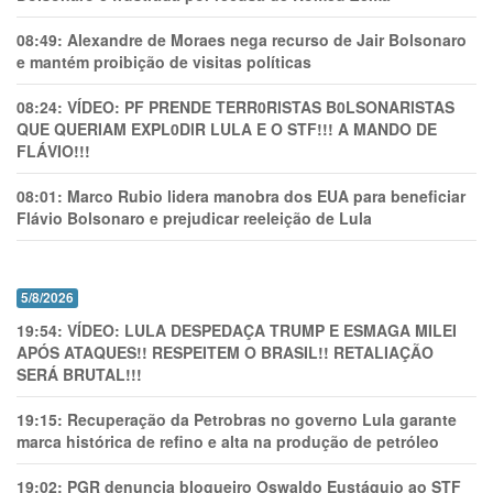
08:49:
Alexandre de Moraes nega recurso de Jair Bolsonaro
e mantém proibição de visitas políticas
08:24:
VÍDEO: PF PRENDE TERR0RlSTAS B0LSONARlSTAS
QUE QUERIAM EXPL0DlR LULA E O STF!!! A MANDO DE
FLÁVIO!!!
08:01:
Marco Rubio lidera manobra dos EUA para beneficiar
Flávio Bolsonaro e prejudicar reeleição de Lula
5/8/2026
19:54:
VÍDEO: LULA DESPEDAÇA TRUMP E ESMAGA MILEI
APÓS ATAQUES!! RESPEITEM O BRASIL!! RETALIAÇÃO
SERÁ BRUTAL!!!
19:15:
Recuperação da Petrobras no governo Lula garante
marca histórica de refino e alta na produção de petróleo
19:02:
PGR denuncia blogueiro Oswaldo Eustáquio ao STF