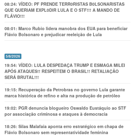
08:24:
VÍDEO: PF PRENDE TERR0RlSTAS B0LSONARlSTAS
QUE QUERIAM EXPL0DlR LULA E O STF!!! A MANDO DE
FLÁVIO!!!
08:01:
Marco Rubio lidera manobra dos EUA para beneficiar
Flávio Bolsonaro e prejudicar reeleição de Lula
5/8/2026
19:54:
VÍDEO: LULA DESPEDAÇA TRUMP E ESMAGA MILEI
APÓS ATAQUES!! RESPEITEM O BRASIL!! RETALIAÇÃO
SERÁ BRUTAL!!!
19:15:
Recuperação da Petrobras no governo Lula garante
marca histórica de refino e alta na produção de petróleo
19:02:
PGR denuncia blogueiro Oswaldo Eustáquio ao STF
por associação criminosa e ataques à democracia
18:26:
Silas Malafaia aponta erro estratégico em chapa de
Flávio Bolsonaro sem representatividade feminina