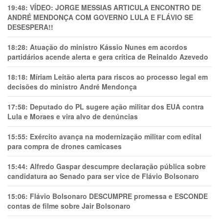
19:48:
VÍDEO: JORGE MESSIAS ARTICULA ENCONTRO DE
ANDRÉ MENDONÇA COM GOVERNO LULA E FLÁVIO SE
DESESPERA!!
18:28:
Atuação do ministro Kássio Nunes em acordos
partidários acende alerta e gera crítica de Reinaldo Azevedo
18:18:
Míriam Leitão alerta para riscos ao processo legal em
decisões do ministro André Mendonça
17:58:
Deputado do PL sugere ação militar dos EUA contra
Lula e Moraes e vira alvo de denúncias
15:55:
Exército avança na modernização militar com edital
para compra de drones camicases
15:44:
Alfredo Gaspar descumpre declaração pública sobre
candidatura ao Senado para ser vice de Flávio Bolsonaro
15:06:
Flávio Bolsonaro DESCUMPRE promessa e ESCONDE
contas de filme sobre Jair Bolsonaro