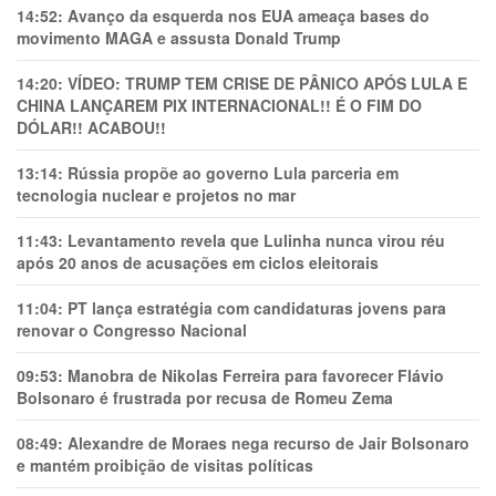
14:52:
Avanço da esquerda nos EUA ameaça bases do
movimento MAGA e assusta Donald Trump
14:20:
VÍDEO: TRUMP TEM CRlSE DE PÂNlCO APÓS LULA E
CHINA LANÇAREM PIX INTERNACIONAL!! É O FIM DO
DÓLAR!! ACABOU!!
13:14:
Rússia propõe ao governo Lula parceria em
tecnologia nuclear e projetos no mar
11:43:
Levantamento revela que Lulinha nunca virou réu
após 20 anos de acusações em ciclos eleitorais
11:04:
PT lança estratégia com candidaturas jovens para
renovar o Congresso Nacional
09:53:
Manobra de Nikolas Ferreira para favorecer Flávio
Bolsonaro é frustrada por recusa de Romeu Zema
08:49:
Alexandre de Moraes nega recurso de Jair Bolsonaro
e mantém proibição de visitas políticas