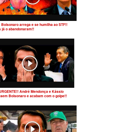
 Bolsonaro arrega e se humilha ao STF!!
s já o abandonaram!!
URGENTE!! André Mendonça e Kássio
raem Bolsonaro e acabam com o golpe!!