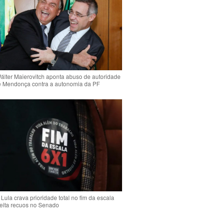
Wálter Maierovitch aponta abuso de autoridade
é Mendonça contra a autonomia da PF
Lula crava prioridade total no fim da escala
jeita recuos no Senado