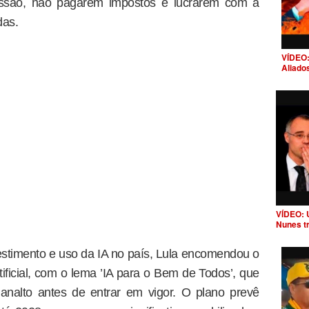
ssão, não pagarem impostos e lucrarem com a
das.
VÍDEO:
Aliado
VÍDEO: 
Nunes t
vestimento e uso da IA no país, Lula encomendou o
rtificial, com o lema ’IA para o Bem de Todos’, que
lanalto antes de entrar em vigor. O plano prevê