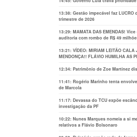
14:45:
Governo Lula crava prioridade 
13:38:
Gestão impecável faz LUCRO d
trimestre de 2026
13:29:
MAMATA DAS EMENDAS! Vice de 
auditoria com rombo de R$ 49 milhõe
13:21:
VÍDEO: MIRIAM LEITÃO CAL
MENDONÇA!! FLÁVIO HUMILHA AS P
12:34:
Patrimônio de Zoe Martínez d
11:41:
Rogério Marinho tenta envolve
de Marcola
11:17:
Devassa do TCU expõe escânda
investigação da PF
10:22:
Nunes Marques nomeia a si mes
relativos a Flávio Bolsonaro