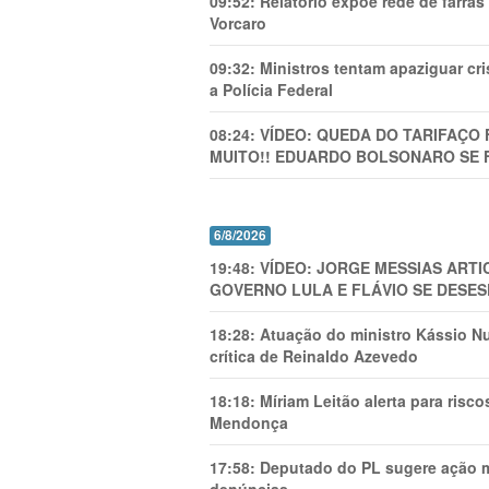
09:52:
Relatório expõe rede de farra
Vorcaro
09:32:
Ministros tentam apaziguar c
a Polícia Federal
08:24:
VÍDEO: QUEDA DO TARIFAÇO 
MUITO!! EDUARDO BOLSONARO SE 
6/8/2026
19:48:
VÍDEO: JORGE MESSIAS AR
GOVERNO LULA E FLÁVIO SE DESES
18:28:
Atuação do ministro Kássio Nu
crítica de Reinaldo Azevedo
18:18:
Míriam Leitão alerta para risc
Mendonça
17:58:
Deputado do PL sugere ação mi
denúncias