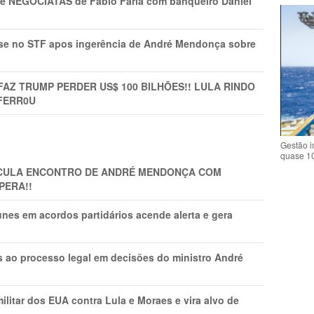
s e NEGOCIATAS de Fábio Faria com banqueiro Daniel
rise no STF apos ingerência de André Mendonça sobre
FAZ TRUMP PERDER US$ 100 BILHÕES!! LULA RINDO
FERR0U
Gestão i
quase 1
TICULA ENCONTRO DE ANDRÉ MENDONÇA COM
PERA!!
nes em acordos partidários acende alerta e gera
os ao processo legal em decisões do ministro André
litar dos EUA contra Lula e Moraes e vira alvo de