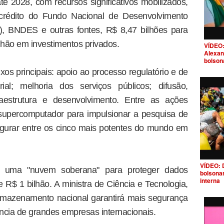
té 2028, com recursos significativos mobilizados,
 crédito do Fundo Nacional de Desenvolvimento
), BNDES e outras fontes, R$ 8,47 bilhões para
lhão em investimentos privados.
VÍDEO:
Alexan
bolson
xos principais: apoio ao processo regulatório e de
ial; melhoria dos serviços públicos; difusão,
raestrutura e desenvolvimento. Entre as ações
supercomputador para impulsionar a pesquisa de
igurar entre os cinco mais potentes do mundo em
VÍDEO: 
de uma "nuvem soberana" para proteger dados
bolsona
interna
 R$ 1 bilhão. A ministra de Ciência e Tecnologia,
rmazenamento nacional garantirá mais segurança
ncia de grandes empresas internacionais.