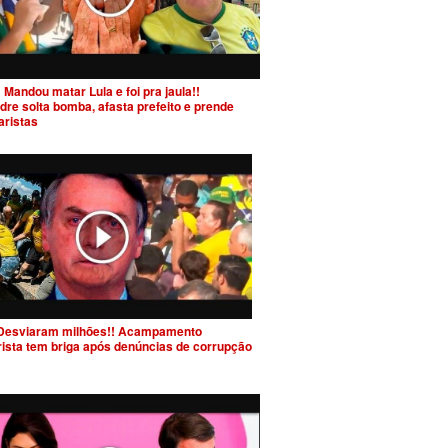
 Mandou matar Lula e foi pra jaula!!
dre solta bomba, afasta prefeito e prende
aristas
Desviaram milhões!! Acampamento
rista tem briga após denúncias de corrupção