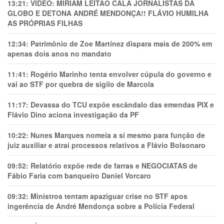
13:21:
VÍDEO: MIRIAM LEITÃO CALA JORNALISTAS DA
GLOBO E DETONA ANDRÉ MENDONÇA!! FLÁVIO HUMILHA
AS PRÓPRIAS FILHAS
12:34:
Patrimônio de Zoe Martínez dispara mais de 200% em
apenas dois anos no mandato
11:41:
Rogério Marinho tenta envolver cúpula do governo e
vai ao STF por quebra de sigilo de Marcola
11:17:
Devassa do TCU expõe escândalo das emendas PIX e
Flávio Dino aciona investigação da PF
10:22:
Nunes Marques nomeia a si mesmo para função de
juiz auxiliar e atrai processos relativos a Flávio Bolsonaro
09:52:
Relatório expõe rede de farras e NEGOCIATAS de
Fábio Faria com banqueiro Daniel Vorcaro
09:32:
Ministros tentam apaziguar crise no STF apos
ingerência de André Mendonça sobre a Polícia Federal