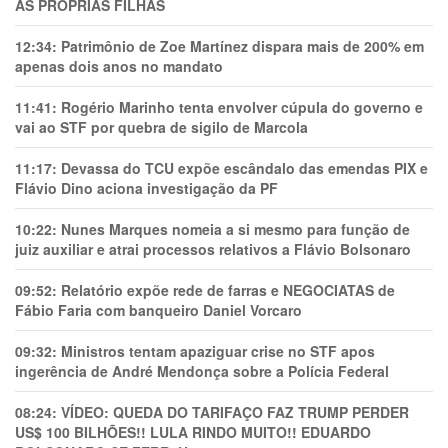
AS PRÓPRIAS FILHAS
12:34:
Patrimônio de Zoe Martínez dispara mais de 200% em
apenas dois anos no mandato
11:41:
Rogério Marinho tenta envolver cúpula do governo e
vai ao STF por quebra de sigilo de Marcola
11:17:
Devassa do TCU expõe escândalo das emendas PIX e
Flávio Dino aciona investigação da PF
10:22:
Nunes Marques nomeia a si mesmo para função de
juiz auxiliar e atrai processos relativos a Flávio Bolsonaro
09:52:
Relatório expõe rede de farras e NEGOCIATAS de
Fábio Faria com banqueiro Daniel Vorcaro
09:32:
Ministros tentam apaziguar crise no STF apos
ingerência de André Mendonça sobre a Polícia Federal
08:24:
VÍDEO: QUEDA DO TARIFAÇO FAZ TRUMP PERDER
US$ 100 BILHÕES!! LULA RINDO MUITO!! EDUARDO