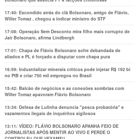
17:40:
Escondido atrás do clã Bolsonaro, amigo de Flávio,
Willer Tomaz , chegou a indicar ministro do STF
17:08:
Operação Sem Desconto mira filho mais corrupto de
Jair Bolsonaro, afirma Lindbergh
17:01:
Chapa de Flávio Bolsonaro sofre debandada de
aliados e PL é forçado a disputar com chapa pura
16:59:
Industrializar minerais críticos pode injetar R$ 192 bi
no PIB e criar 750 mil empregos no Brasil
15:42:
Balcão de negócios e as conexões sombrias com
Willer Tomaz apavoram Flávio Bolsonaro
13:34:
Defesa de Lulinha denuncia "pesca probatória" e
vazamentos ilegais de inquéritos sigilosos
13:11:
VÍDEO: FLÁVIO BOLSONARO APANHA FEIO DE
JORNALISTAS APÓS MENTIR AO VIVO E PERDE O
CONTROLE!! QUE VEXAME!!