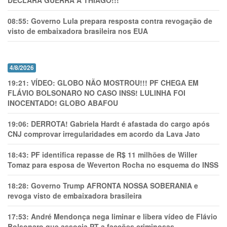
DECLARA GUERRA A THIAGO!!!
08:55:
Governo Lula prepara resposta contra revogação de
visto de embaixadora brasileira nos EUA
4/8/2026
19:21:
VÍDEO: GLOBO NÃO MOSTROU!!! PF CHEGA EM
FLÁVIO BOLSONARO NO CASO INSS! LULINHA FOI
INOCENTADO! GLOBO ABAFOU
19:06:
DERROTA! Gabriela Hardt é afastada do cargo após
CNJ comprovar irregularidades em acordo da Lava Jato
18:43:
PF identifica repasse de R$ 11 milhões de Willer
Tomaz para esposa de Weverton Rocha no esquema do INSS
18:28:
Governo Trump AFRONTA NOSSA SOBERANIA e
revoga visto de embaixadora brasileira
17:53:
André Mendonça nega liminar e libera vídeo de Flávio
Bolsonaro que associa PT a facções criminosas