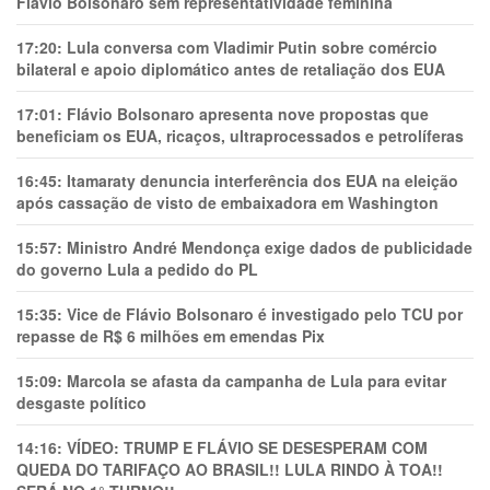
Flávio Bolsonaro sem representatividade feminina
17:20:
Lula conversa com Vladimir Putin sobre comércio
bilateral e apoio diplomático antes de retaliação dos EUA
17:01:
Flávio Bolsonaro apresenta nove propostas que
beneficiam os EUA, ricaços, ultraprocessados e petrolíferas
16:45:
Itamaraty denuncia interferência dos EUA na eleição
após cassação de visto de embaixadora em Washington
15:57:
Ministro André Mendonça exige dados de publicidade
do governo Lula a pedido do PL
15:35:
Vice de Flávio Bolsonaro é investigado pelo TCU por
repasse de R$ 6 milhões em emendas Pix
15:09:
Marcola se afasta da campanha de Lula para evitar
desgaste político
14:16:
VÍDEO: TRUMP E FLÁVIO SE DESESPERAM COM
QUEDA DO TARIFAÇO AO BRASIL!! LULA RINDO À TOA!!