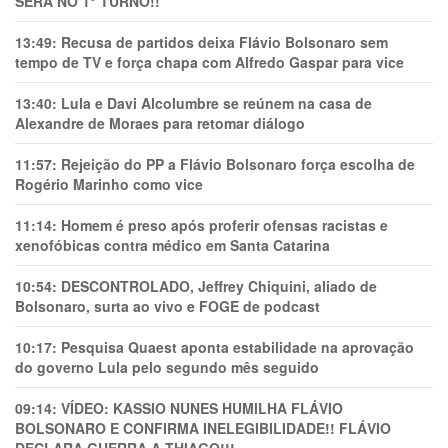
SERÁ NO 1° TURNO!!
13:49:
Recusa de partidos deixa Flávio Bolsonaro sem
tempo de TV e força chapa com Alfredo Gaspar para vice
13:40:
Lula e Davi Alcolumbre se reúnem na casa de
Alexandre de Moraes para retomar diálogo
11:57:
Rejeição do PP a Flávio Bolsonaro força escolha de
Rogério Marinho como vice
11:14:
Homem é preso após proferir ofensas racistas e
xenofóbicas contra médico em Santa Catarina
10:54:
DESCONTROLADO, Jeffrey Chiquini, aliado de
Bolsonaro, surta ao vivo e FOGE de podcast
10:17:
Pesquisa Quaest aponta estabilidade na aprovação
do governo Lula pelo segundo mês seguido
09:14:
VÍDEO: KASSIO NUNES HUMlLHA FLÁVIO
BOLSONARO E CONFIRMA INELEGIBILIDADE!! FLÁVIO