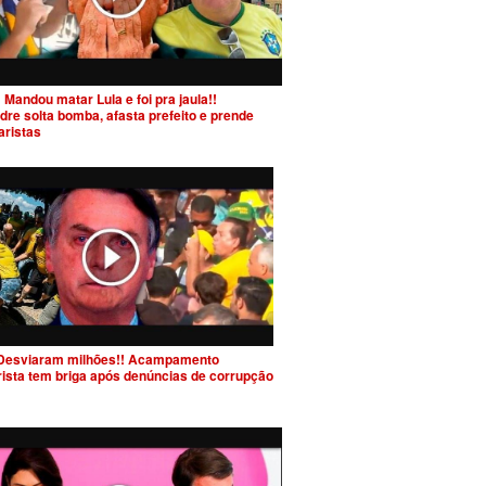
 Mandou matar Lula e foi pra jaula!!
dre solta bomba, afasta prefeito e prende
aristas
Desviaram milhões!! Acampamento
rista tem briga após denúncias de corrupção