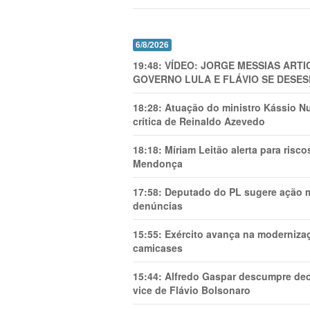
6/8/2026
19:48:
VÍDEO: JORGE MESSIAS AR
GOVERNO LULA E FLÁVIO SE DESES
18:28:
Atuação do ministro Kássio Nu
crítica de Reinaldo Azevedo
18:18:
Míriam Leitão alerta para risc
Mendonça
17:58:
Deputado do PL sugere ação mi
denúncias
15:55:
Exército avança na modernizaç
camicases
15:44:
Alfredo Gaspar descumpre dec
vice de Flávio Bolsonaro