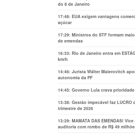
do 8 de Janeiro
17:48:
EUA exigem vantagens comercia
açúcar
17:29:
Ministros do STF formam maio
de emendas
16:33:
Rio de Janeiro entra em ESTÁ
km/h
14:46:
Jurista Wálter Maierovitch ap
autonomia da PF
14:45:
Governo Lula crava prioridade 
13:38:
Gestão impecável faz LUCRO d
trimestre de 2026
13:29:
MAMATA DAS EMENDAS! Vice de 
auditoria com rombo de R$ 49 milhõe