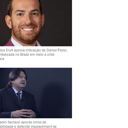
dos EUA aprova indicação de Daniel Perez
mbaixada no Brasil em meio a crise
ica
Pedro Serrano aponta crime de
abilidade e defende impeachment se