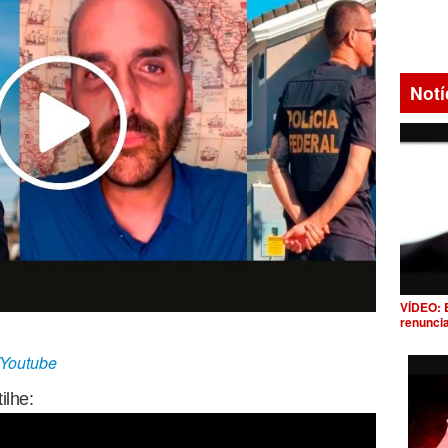
Notí
VÍDEO: 
renunci
/Youtube
ilhe: