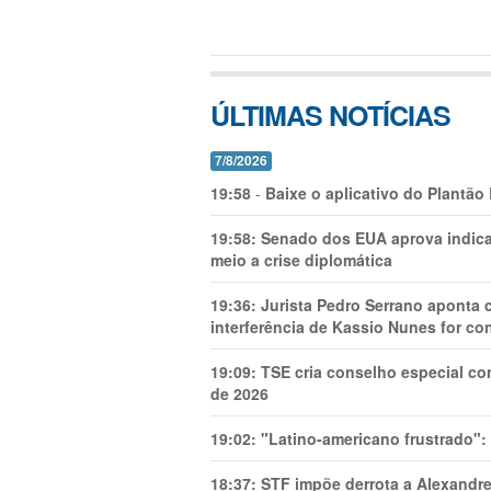
ÚLTIMAS NOTÍCIAS
7/8/2026
19:58
-
Baixe o aplicativo do Plantão
19:58:
Senado dos EUA aprova indica
meio a crise diplomática
19:36:
Jurista Pedro Serrano aponta
interferência de Kassio Nunes for co
19:09:
TSE cria conselho especial co
de 2026
19:02:
"Latino-americano frustrado":
18:37:
STF impõe derrota a Alexandre