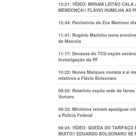
13:21:
VÍDEO: MIRIAM LEITÃO CAL
MENDONÇA!! FLÁVIO HUMILHA AS P
12:34:
Patrimônio de Zoe Martínez d
11:41:
Rogério Marinho tenta envolve
de Marcola
11:17:
Devassa do TCU expõe escânda
investigação da PF
10:22:
Nunes Marques nomeia a si mes
relativos a Flávio Bolsonaro
09:52:
Relatório expõe rede de farra
Vorcaro
09:32:
Ministros tentam apaziguar c
a Polícia Federal
08:24:
VÍDEO: QUEDA DO TARIFAÇO 
MUITO!! EDUARDO BOLSONARO SE 