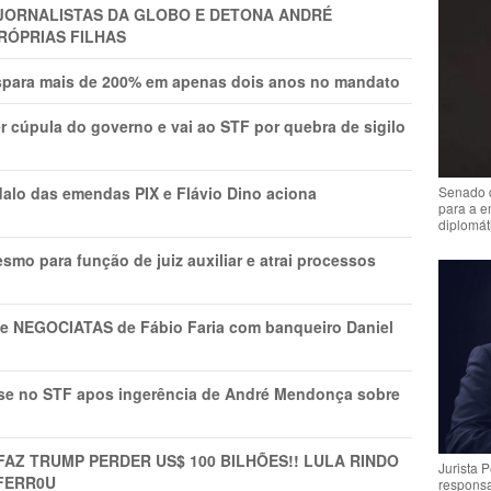
A JORNALISTAS DA GLOBO E DETONA ANDRÉ
RÓPRIAS FILHAS
ispara mais de 200% em apenas dois anos no mandato
r cúpula do governo e vai ao STF por quebra de sigilo
Senado 
lo das emendas PIX e Flávio Dino aciona
para a e
diplomát
mo para função de juiz auxiliar e atrai processos
s e NEGOCIATAS de Fábio Faria com banqueiro Daniel
rise no STF apos ingerência de André Mendonça sobre
FAZ TRUMP PERDER US$ 100 BILHÕES!! LULA RINDO
Jurista 
FERR0U
respons