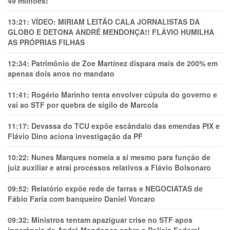
49 milhões!
13:21:
VÍDEO: MIRIAM LEITÃO CALA JORNALISTAS DA
GLOBO E DETONA ANDRÉ MENDONÇA!! FLÁVIO HUMILHA
AS PRÓPRIAS FILHAS
12:34:
Patrimônio de Zoe Martínez dispara mais de 200% em
apenas dois anos no mandato
11:41:
Rogério Marinho tenta envolver cúpula do governo e
vai ao STF por quebra de sigilo de Marcola
11:17:
Devassa do TCU expõe escândalo das emendas PIX e
Flávio Dino aciona investigação da PF
10:22:
Nunes Marques nomeia a si mesmo para função de
juiz auxiliar e atrai processos relativos a Flávio Bolsonaro
09:52:
Relatório expõe rede de farras e NEGOCIATAS de
Fábio Faria com banqueiro Daniel Vorcaro
09:32:
Ministros tentam apaziguar crise no STF apos