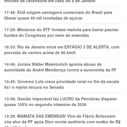
recurso de Defensoria em caso do 8 de Janeiro
17:48:
EUA exigem vantagens comerciais do Brasil para
liberar quase 60 mil toneladas de açúcar
17:29:
Ministros do STF formam maioria para barrar pautas-
bomba do Congresso por meio de emendas
16:33:
Rio de Janeiro entra em ESTÁGIO 3 DE ALERTA, com
previsão de ventos acima de 90 km/h
14:46:
Jurista Wálter Maierovitch aponta abuso de
autoridade de André Mendonça contra a autonomia da PF
14:45:
Governo Lula crava prioridade total no fim da escala
6x1 e rejeita recuos no Senado
13:38:
Gestão impecável faz LUCRO da Petrobras disparar
quase 100% no segundo trimestre de 2026
13:29:
MAMATA DAS EMENDAS! Vice de Flávio Bolsonaro
vira alvo da PF após Dino enviar auditoria com rombo de R$