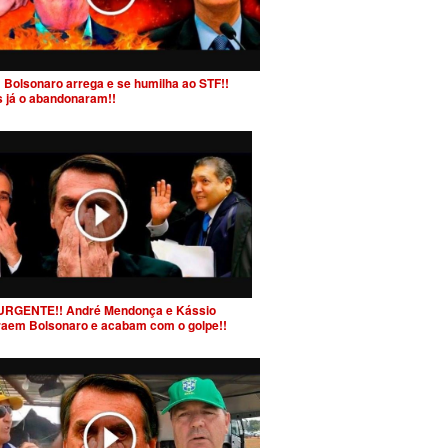
 Bolsonaro arrega e se humilha ao STF!!
s já o abandonaram!!
URGENTE!! André Mendonça e Kássio
raem Bolsonaro e acabam com o golpe!!