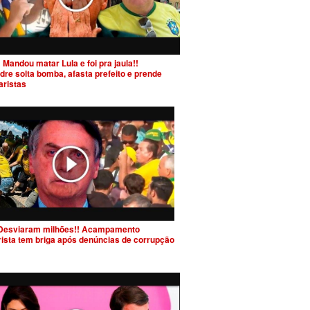
 Mandou matar Lula e foi pra jaula!!
dre solta bomba, afasta prefeito e prende
aristas
Desviaram milhões!! Acampamento
rista tem briga após denúncias de corrupção