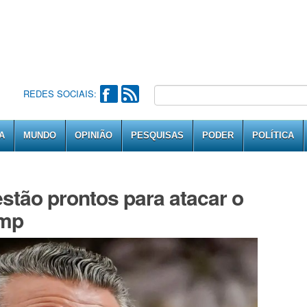
REDES SOCIAIS:
A
MUNDO
OPINIÃO
PESQUISAS
PODER
POLÍTICA
estão prontos para atacar o
ump