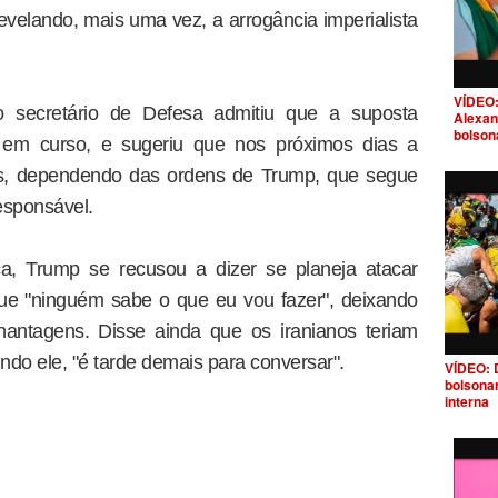
evelando, mais uma vez, a arrogância imperialista
VÍDEO:
o secretário de Defesa admitiu que a suposta
Alexan
bolson
a em curso, e sugeriu que nos próximos dias a
is, dependendo das ordens de Trump, que segue
responsável.
a, Trump se recusou a dizer se planeja atacar
que "ninguém sabe o que eu vou fazer", deixando
antagens. Disse ainda que os iranianos teriam
do ele, "é tarde demais para conversar".
VÍDEO: 
bolsona
interna