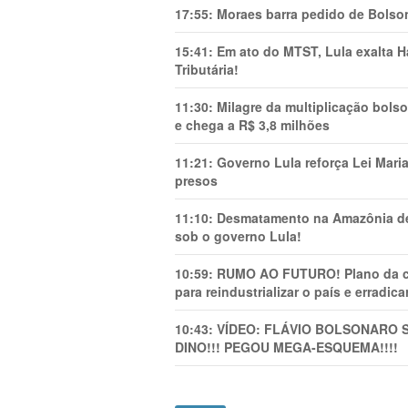
17:55:
Moraes barra pedido de Bolson
15:41:
Em ato do MTST, Lula exalta H
Tributária!
11:30:
Milagre da multiplicação bolso
e chega a R$ 3,8 milhões
11:21:
Governo Lula reforça Lei Mari
presos
11:10:
Desmatamento na Amazônia de
sob o governo Lula!
10:59:
RUMO AO FUTURO! Plano da cha
para reindustrializar o país e erradic
10:43:
VÍDEO: FLÁVIO BOLSONARO 
DINO!!! PEGOU MEGA-ESQUEMA!!!!