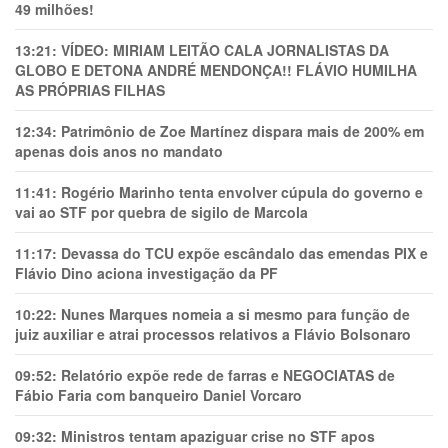
49 milhões!
13:21:
VÍDEO: MIRIAM LEITÃO CALA JORNALISTAS DA
GLOBO E DETONA ANDRÉ MENDONÇA!! FLÁVIO HUMILHA
AS PRÓPRIAS FILHAS
12:34:
Patrimônio de Zoe Martínez dispara mais de 200% em
apenas dois anos no mandato
11:41:
Rogério Marinho tenta envolver cúpula do governo e
vai ao STF por quebra de sigilo de Marcola
11:17:
Devassa do TCU expõe escândalo das emendas PIX e
Flávio Dino aciona investigação da PF
10:22:
Nunes Marques nomeia a si mesmo para função de
juiz auxiliar e atrai processos relativos a Flávio Bolsonaro
09:52:
Relatório expõe rede de farras e NEGOCIATAS de
Fábio Faria com banqueiro Daniel Vorcaro
09:32:
Ministros tentam apaziguar crise no STF apos