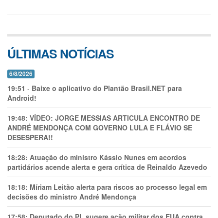
ÚLTIMAS NOTÍCIAS
6/8/2026
19:51
-
Baixe o aplicativo do Plantão Brasil.NET para
Android!
19:48:
VÍDEO: JORGE MESSIAS ARTICULA ENCONTRO DE
ANDRÉ MENDONÇA COM GOVERNO LULA E FLÁVIO SE
DESESPERA!!
18:28:
Atuação do ministro Kássio Nunes em acordos
partidários acende alerta e gera crítica de Reinaldo Azevedo
18:18:
Míriam Leitão alerta para riscos ao processo legal em
decisões do ministro André Mendonça
17:58:
Deputado do PL sugere ação militar dos EUA contra