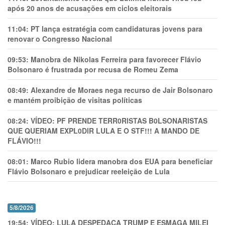
após 20 anos de acusações em ciclos eleitorais
11:04:
PT lança estratégia com candidaturas jovens para
renovar o Congresso Nacional
09:53:
Manobra de Nikolas Ferreira para favorecer Flávio
Bolsonaro é frustrada por recusa de Romeu Zema
08:49:
Alexandre de Moraes nega recurso de Jair Bolsonaro
e mantém proibição de visitas políticas
08:24:
VÍDEO: PF PRENDE TERR0RlSTAS B0LSONARlSTAS
QUE QUERIAM EXPL0DlR LULA E O STF!!! A MANDO DE
FLÁVIO!!!
08:01:
Marco Rubio lidera manobra dos EUA para beneficiar
Flávio Bolsonaro e prejudicar reeleição de Lula
5/8/2026
19:54:
VÍDEO: LULA DESPEDAÇA TRUMP E ESMAGA MILEI