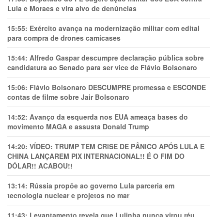
Lula e Moraes e vira alvo de denúncias
15:55:
Exército avança na modernização militar com edital
para compra de drones camicases
15:44:
Alfredo Gaspar descumpre declaração pública sobre
candidatura ao Senado para ser vice de Flávio Bolsonaro
15:06:
Flávio Bolsonaro DESCUMPRE promessa e ESCONDE
contas de filme sobre Jair Bolsonaro
14:52:
Avanço da esquerda nos EUA ameaça bases do
movimento MAGA e assusta Donald Trump
14:20:
VÍDEO: TRUMP TEM CRlSE DE PÂNlCO APÓS LULA E
CHINA LANÇAREM PIX INTERNACIONAL!! É O FIM DO
DÓLAR!! ACABOU!!
13:14:
Rússia propõe ao governo Lula parceria em
tecnologia nuclear e projetos no mar
11:43:
Levantamento revela que Lulinha nunca virou réu