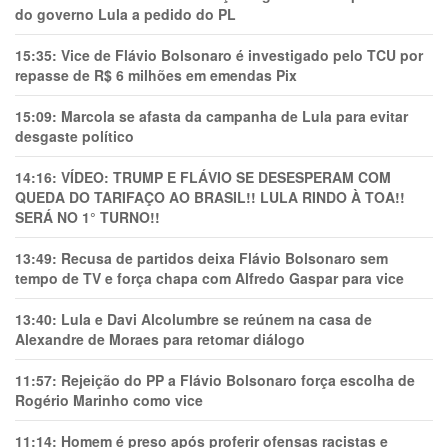
do governo Lula a pedido do PL
15:35:
Vice de Flávio Bolsonaro é investigado pelo TCU por
repasse de R$ 6 milhões em emendas Pix
15:09:
Marcola se afasta da campanha de Lula para evitar
desgaste político
14:16:
VÍDEO: TRUMP E FLÁVIO SE DESESPERAM COM
QUEDA DO TARIFAÇO AO BRASIL!! LULA RINDO À TOA!!
SERÁ NO 1° TURNO!!
13:49:
Recusa de partidos deixa Flávio Bolsonaro sem
tempo de TV e força chapa com Alfredo Gaspar para vice
13:40:
Lula e Davi Alcolumbre se reúnem na casa de
Alexandre de Moraes para retomar diálogo
11:57:
Rejeição do PP a Flávio Bolsonaro força escolha de
Rogério Marinho como vice
11:14:
Homem é preso após proferir ofensas racistas e