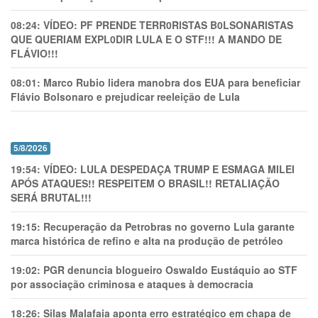
08:24:
VÍDEO: PF PRENDE TERR0RlSTAS B0LSONARlSTAS
QUE QUERIAM EXPL0DlR LULA E O STF!!! A MANDO DE
FLÁVIO!!!
08:01:
Marco Rubio lidera manobra dos EUA para beneficiar
Flávio Bolsonaro e prejudicar reeleição de Lula
5/8/2026
19:54:
VÍDEO: LULA DESPEDAÇA TRUMP E ESMAGA MILEI
APÓS ATAQUES!! RESPEITEM O BRASIL!! RETALIAÇÃO
SERÁ BRUTAL!!!
19:15:
Recuperação da Petrobras no governo Lula garante
marca histórica de refino e alta na produção de petróleo
19:02:
PGR denuncia blogueiro Oswaldo Eustáquio ao STF
por associação criminosa e ataques à democracia
18:26:
Silas Malafaia aponta erro estratégico em chapa de