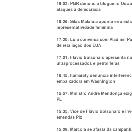
19:02:
PGR denuncia blogueiro Oswal
ataques à democracia
18:26:
Silas Malafaia aponta erro es
representatividade feminina
17:20:
Lula conversa com Vladimir Put
de retaliação dos EUA
17:01:
Flávio Bolsonaro apresenta no
ultraprocessados e petrolíferas
16:45:
Itamaraty denuncia interferên
embaixadora em Washington
15:57:
Ministro André Mendonça exig
PL
15:35:
Vice de Flávio Bolsonaro é in
emendas Pix
15:09:
Marcola se afasta da campanha