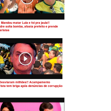
 Mandou matar Lula e foi pra jaula!!
dre solta bomba, afasta prefeito e prende
aristas
Desviaram milhões!! Acampamento
rista tem briga após denúncias de corrupção