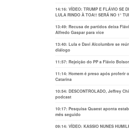
14:16:
VÍDEO: TRUMP E FLÁVIO SE 
LULA RINDO À TOA!! SERÁ NO 1° TU
13:49:
Recusa de partidos deixa Flá
Alfredo Gaspar para vice
13:40:
Lula e Davi Alcolumbre se reú
diálogo
11:57:
Rejeição do PP a Flávio Bolso
11:14:
Homem é preso após proferir o
Catarina
10:54:
DESCONTROLADO, Jeffrey Chiqu
podcast
10:17:
Pesquisa Quaest aponta estab
mês seguido
09:14:
VÍDEO: KASSIO NUNES HUMl