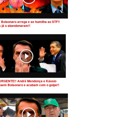
 Bolsonaro arrega e se humilha ao STF!!
s já o abandonaram!!
URGENTE!! André Mendonça e Kássio
raem Bolsonaro e acabam com o golpe!!