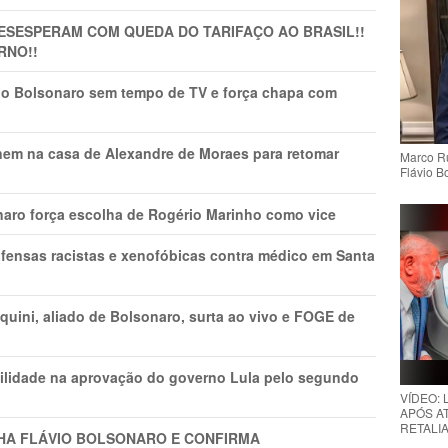
DESESPERAM COM QUEDA DO TARIFAÇO AO BRASIL!!
RNO!!
vio Bolsonaro sem tempo de TV e força chapa com
nem na casa de Alexandre de Moraes para retomar
Marco Ru
Flávio B
naro força escolha de Rogério Marinho como vice
fensas racistas e xenofóbicas contra médico em Santa
ini, aliado de Bolsonaro, surta ao vivo e FOGE de
ilidade na aprovação do governo Lula pelo segundo
VÍDEO:
APÓS AT
RETALIA
LHA FLÁVIO BOLSONARO E CONFIRMA