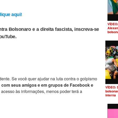
ique aqui!
VÍDEO:
Alexan
tra Bolsonaro e a direita fascista, inscreva-se
bolson
YouTube.
ente. Se você quer ajudar na luta contra o golpismo
e com seus amigos e em grupos de Facebook e
VÍDEO: 
r acesso às informações, menos poder terá a
bolsona
interna