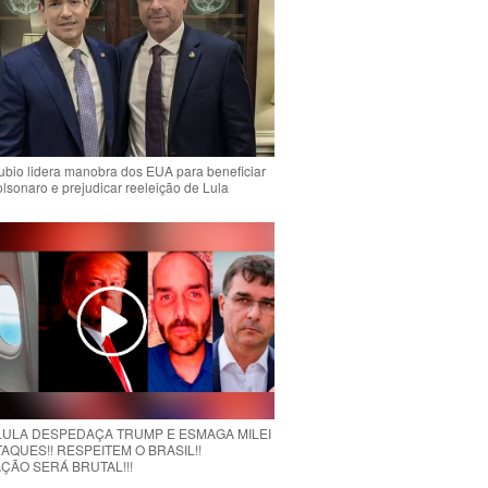
bio lidera manobra dos EUA para beneficiar
olsonaro e prejudicar reeleição de Lula
 LULA DESPEDAÇA TRUMP E ESMAGA MILEI
AQUES!! RESPEITEM O BRASIL!!
ÇÃO SERÁ BRUTAL!!!