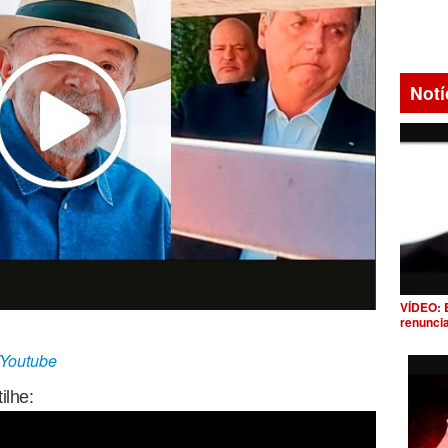
Notí
VÍDEO: 
renunci
/Youtube
ilhe: