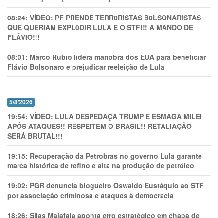
08:24:
VÍDEO: PF PRENDE TERR0RlSTAS B0LSONARlSTAS
QUE QUERIAM EXPL0DlR LULA E O STF!!! A MANDO DE
FLÁVIO!!!
08:01:
Marco Rubio lidera manobra dos EUA para beneficiar
Flávio Bolsonaro e prejudicar reeleição de Lula
5/8/2026
19:54:
VÍDEO: LULA DESPEDAÇA TRUMP E ESMAGA MILEI
APÓS ATAQUES!! RESPEITEM O BRASIL!! RETALIAÇÃO
SERÁ BRUTAL!!!
19:15:
Recuperação da Petrobras no governo Lula garante
marca histórica de refino e alta na produção de petróleo
19:02:
PGR denuncia blogueiro Oswaldo Eustáquio ao STF
por associação criminosa e ataques à democracia
18:26:
Silas Malafaia aponta erro estratégico em chapa de