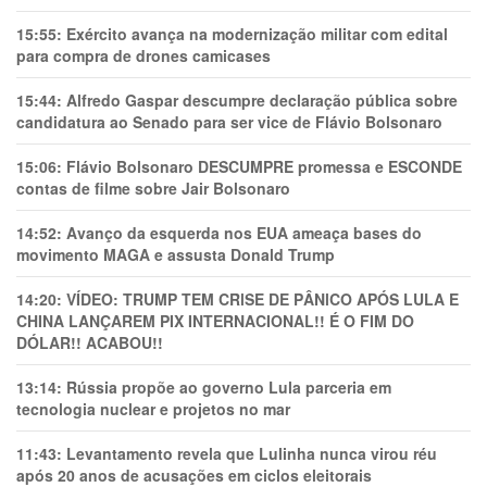
15:55:
Exército avança na modernização militar com edital
para compra de drones camicases
15:44:
Alfredo Gaspar descumpre declaração pública sobre
candidatura ao Senado para ser vice de Flávio Bolsonaro
15:06:
Flávio Bolsonaro DESCUMPRE promessa e ESCONDE
contas de filme sobre Jair Bolsonaro
14:52:
Avanço da esquerda nos EUA ameaça bases do
movimento MAGA e assusta Donald Trump
14:20:
VÍDEO: TRUMP TEM CRlSE DE PÂNlCO APÓS LULA E
CHINA LANÇAREM PIX INTERNACIONAL!! É O FIM DO
DÓLAR!! ACABOU!!
13:14:
Rússia propõe ao governo Lula parceria em
tecnologia nuclear e projetos no mar
11:43:
Levantamento revela que Lulinha nunca virou réu
após 20 anos de acusações em ciclos eleitorais