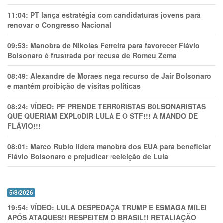
11:04:
PT lança estratégia com candidaturas jovens para
renovar o Congresso Nacional
09:53:
Manobra de Nikolas Ferreira para favorecer Flávio
Bolsonaro é frustrada por recusa de Romeu Zema
08:49:
Alexandre de Moraes nega recurso de Jair Bolsonaro
e mantém proibição de visitas políticas
08:24:
VÍDEO: PF PRENDE TERR0RlSTAS B0LSONARlSTAS
QUE QUERIAM EXPL0DlR LULA E O STF!!! A MANDO DE
FLÁVIO!!!
08:01:
Marco Rubio lidera manobra dos EUA para beneficiar
Flávio Bolsonaro e prejudicar reeleição de Lula
5/8/2026
19:54:
VÍDEO: LULA DESPEDAÇA TRUMP E ESMAGA MILEI
APÓS ATAQUES!! RESPEITEM O BRASIL!! RETALIAÇÃO