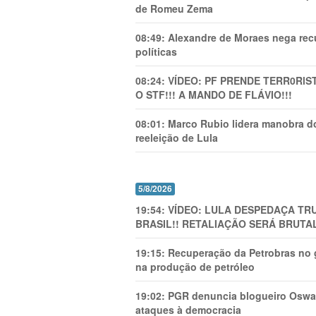
de Romeu Zema
08:49:
Alexandre de Moraes nega recu
políticas
08:24:
VÍDEO: PF PRENDE TERR0RlS
O STF!!! A MANDO DE FLÁVIO!!!
08:01:
Marco Rubio lidera manobra do
reeleição de Lula
5/8/2026
19:54:
VÍDEO: LULA DESPEDAÇA TRU
BRASIL!! RETALIAÇÃO SERÁ BRUTAL
19:15:
Recuperação da Petrobras no g
na produção de petróleo
19:02:
PGR denuncia blogueiro Oswal
ataques à democracia