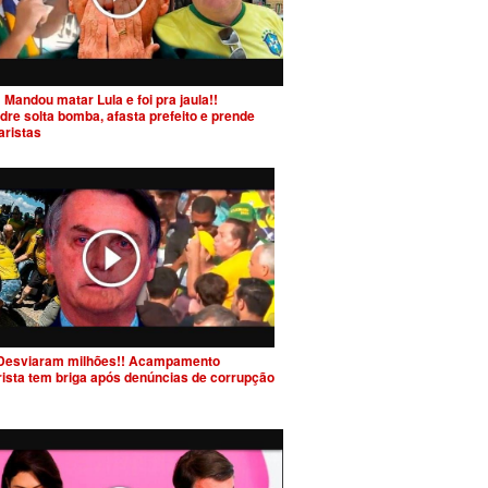
 Mandou matar Lula e foi pra jaula!!
dre solta bomba, afasta prefeito e prende
aristas
Desviaram milhões!! Acampamento
rista tem briga após denúncias de corrupção