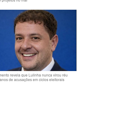
ento revela que Lulinha nunca virou réu
anos de acusações em ciclos eleitorais