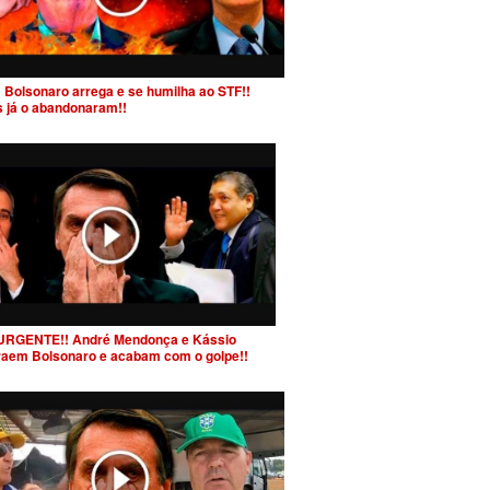
 Bolsonaro arrega e se humilha ao STF!!
s já o abandonaram!!
URGENTE!! André Mendonça e Kássio
raem Bolsonaro e acabam com o golpe!!