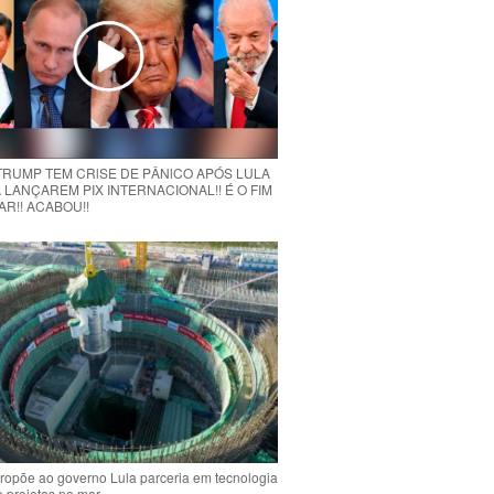
 TRUMP TEM CRlSE DE PÂNlCO APÓS LULA
 LANÇAREM PIX INTERNACIONAL!! É O FIM
R!! ACABOU!!
ropõe ao governo Lula parceria em tecnologia
e projetos no mar