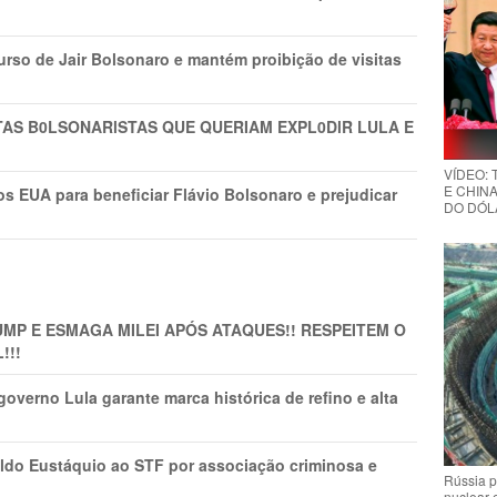
rso de Jair Bolsonaro e mantém proibição de visitas
TAS B0LSONARlSTAS QUE QUERIAM EXPL0DlR LULA E
VÍDEO:
E CHINA
s EUA para beneficiar Flávio Bolsonaro e prejudicar
DO DÓLA
MP E ESMAGA MILEI APÓS ATAQUES!! RESPEITEM O
!!!
overno Lula garante marca histórica de refino e alta
do Eustáquio ao STF por associação criminosa e
Rússia p
nuclear 