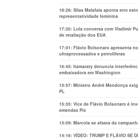
18:26:
Silas Malafaia aponta erro es
representatividade feminina
17:20:
Lula conversa com Vladimir Put
de retaliação dos EUA
17:01:
Flávio Bolsonaro apresenta no
ultraprocessados e petrolíferas
16:45:
Itamaraty denuncia interferên
embaixadora em Washington
15:57:
Ministro André Mendonça exig
PL
15:35:
Vice de Flávio Bolsonaro é in
emendas Pix
15:09:
Marcola se afasta da campanha
14:16:
VÍDEO: TRUMP E FLÁVIO SE 