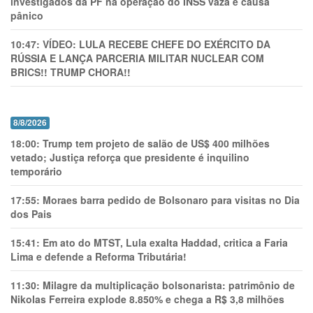
investigados da PF na operação do INSS vaza e causa
pânico
10:47:
VÍDEO: LULA RECEBE CHEFE DO EXÉRCITO DA
RÚSSIA E LANÇA PARCERIA MILITAR NUCLEAR COM
BRICS!! TRUMP CHORA!!
8/8/2026
18:00:
Trump tem projeto de salão de US$ 400 milhões
vetado; Justiça reforça que presidente é inquilino
temporário
17:55:
Moraes barra pedido de Bolsonaro para visitas no Dia
dos Pais
15:41:
Em ato do MTST, Lula exalta Haddad, critica a Faria
Lima e defende a Reforma Tributária!
11:30:
Milagre da multiplicação bolsonarista: patrimônio de
Nikolas Ferreira explode 8.850% e chega a R$ 3,8 milhões