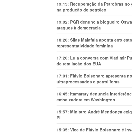
19:15:
Recuperação da Petrobras no g
na produção de petróleo
19:02:
PGR denuncia blogueiro Oswal
ataques à democracia
18:26:
Silas Malafaia aponta erro es
representatividade feminina
17:20:
Lula conversa com Vladimir Put
de retaliação dos EUA
17:01:
Flávio Bolsonaro apresenta no
ultraprocessados e petrolíferas
16:45:
Itamaraty denuncia interferên
embaixadora em Washington
15:57:
Ministro André Mendonça exig
PL
15:35:
Vice de Flávio Bolsonaro é in