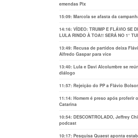
emendas Pix
15:09:
Marcola se afasta da campanha
14:16:
VÍDEO: TRUMP E FLÁVIO SE 
LULA RINDO À TOA!! SERÁ NO 1° TU
13:49:
Recusa de partidos deixa Flá
Alfredo Gaspar para vice
13:40:
Lula e Davi Alcolumbre se reú
diálogo
11:57:
Rejeição do PP a Flávio Bolso
11:14:
Homem é preso após proferir o
Catarina
10:54:
DESCONTROLADO, Jeffrey Chiqu
podcast
10:17:
Pesquisa Quaest aponta estab