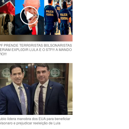
 PF PRENDE TERR0RlSTAS B0LSONARlSTAS
RIAM EXPL0DlR LULA E O STF!!! A MANDO
O!!!
bio lidera manobra dos EUA para beneficiar
olsonaro e prejudicar reeleição de Lula