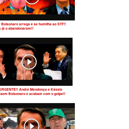
 Bolsonaro arrega e se humilha ao STF!!
s já o abandonaram!!
URGENTE!! André Mendonça e Kássio
raem Bolsonaro e acabam com o golpe!!