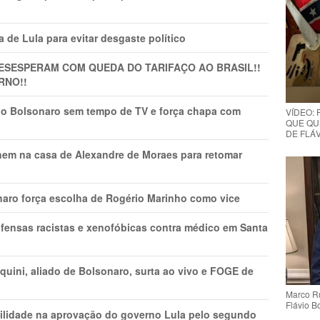
 de Lula para evitar desgaste político
DESESPERAM COM QUEDA DO TARIFAÇO AO BRASIL!!
RNO!!
vio Bolsonaro sem tempo de TV e força chapa com
VÍDEO:
QUE QUE
DE FLÁVI
nem na casa de Alexandre de Moraes para retomar
naro força escolha de Rogério Marinho como vice
fensas racistas e xenofóbicas contra médico em Santa
ini, aliado de Bolsonaro, surta ao vivo e FOGE de
Marco Ru
Flávio B
ilidade na aprovação do governo Lula pelo segundo