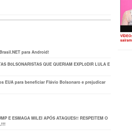
VÍDEO:
saíram
 Brasil.NET para Android!
TAS B0LSONARlSTAS QUE QUERIAM EXPL0DlR LULA E
s EUA para beneficiar Flávio Bolsonaro e prejudicar
MP E ESMAGA MILEI APÓS ATAQUES!! RESPEITEM O
!!!