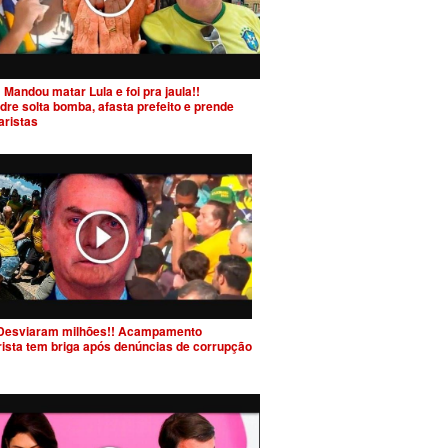
 Mandou matar Lula e foi pra jaula!!
dre solta bomba, afasta prefeito e prende
aristas
Desviaram milhões!! Acampamento
rista tem briga após denúncias de corrupção