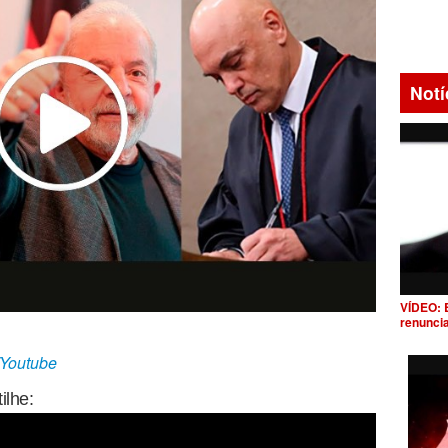
Notí
VÍDEO: 
renunci
/Youtube
ilhe: