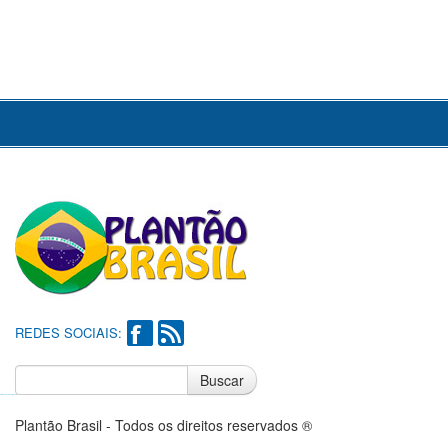
REDES SOCIAIS:
Buscar
Notícias do Flamengo
Notícias do Corinthians
Plantão Brasil - Todos os direitos reservados ®