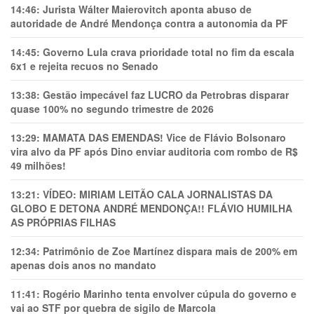
14:46:
Jurista Wálter Maierovitch aponta abuso de
autoridade de André Mendonça contra a autonomia da PF
14:45:
Governo Lula crava prioridade total no fim da escala
6x1 e rejeita recuos no Senado
13:38:
Gestão impecável faz LUCRO da Petrobras disparar
quase 100% no segundo trimestre de 2026
13:29:
MAMATA DAS EMENDAS! Vice de Flávio Bolsonaro
vira alvo da PF após Dino enviar auditoria com rombo de R$
49 milhões!
13:21:
VÍDEO: MIRIAM LEITÃO CALA JORNALISTAS DA
GLOBO E DETONA ANDRÉ MENDONÇA!! FLÁVIO HUMILHA
AS PRÓPRIAS FILHAS
12:34:
Patrimônio de Zoe Martínez dispara mais de 200% em
apenas dois anos no mandato
11:41:
Rogério Marinho tenta envolver cúpula do governo e
vai ao STF por quebra de sigilo de Marcola