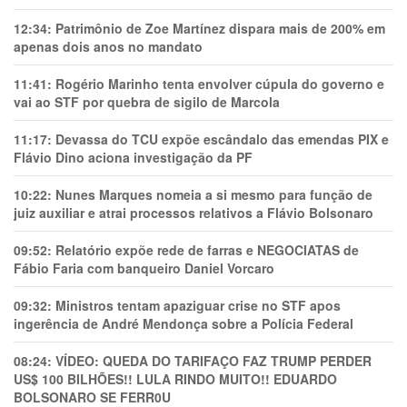
12:34:
Patrimônio de Zoe Martínez dispara mais de 200% em
apenas dois anos no mandato
11:41:
Rogério Marinho tenta envolver cúpula do governo e
vai ao STF por quebra de sigilo de Marcola
11:17:
Devassa do TCU expõe escândalo das emendas PIX e
Flávio Dino aciona investigação da PF
10:22:
Nunes Marques nomeia a si mesmo para função de
juiz auxiliar e atrai processos relativos a Flávio Bolsonaro
09:52:
Relatório expõe rede de farras e NEGOCIATAS de
Fábio Faria com banqueiro Daniel Vorcaro
09:32:
Ministros tentam apaziguar crise no STF apos
ingerência de André Mendonça sobre a Polícia Federal
08:24:
VÍDEO: QUEDA DO TARIFAÇO FAZ TRUMP PERDER
US$ 100 BILHÕES!! LULA RINDO MUITO!! EDUARDO
BOLSONARO SE FERR0U