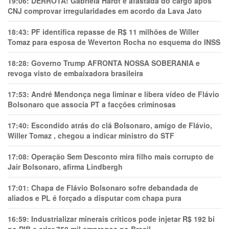
19:06:
DERROTA! Gabriela Hardt é afastada do cargo após
CNJ comprovar irregularidades em acordo da Lava Jato
18:43:
PF identifica repasse de R$ 11 milhões de Willer
Tomaz para esposa de Weverton Rocha no esquema do INSS
18:28:
Governo Trump AFRONTA NOSSA SOBERANIA e
revoga visto de embaixadora brasileira
17:53:
André Mendonça nega liminar e libera vídeo de Flávio
Bolsonaro que associa PT a facções criminosas
17:40:
Escondido atrás do clã Bolsonaro, amigo de Flávio,
Willer Tomaz , chegou a indicar ministro do STF
17:08:
Operação Sem Desconto mira filho mais corrupto de
Jair Bolsonaro, afirma Lindbergh
17:01:
Chapa de Flávio Bolsonaro sofre debandada de
aliados e PL é forçado a disputar com chapa pura
16:59:
Industrializar minerais críticos pode injetar R$ 192 bi