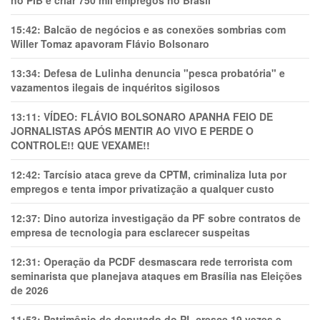
no PIB e criar 750 mil empregos no Brasil
15:42:
Balcão de negócios e as conexões sombrias com
Willer Tomaz apavoram Flávio Bolsonaro
13:34:
Defesa de Lulinha denuncia "pesca probatória" e
vazamentos ilegais de inquéritos sigilosos
13:11:
VÍDEO: FLÁVIO BOLSONARO APANHA FEIO DE
JORNALISTAS APÓS MENTIR AO VIVO E PERDE O
CONTROLE!! QUE VEXAME!!
12:42:
Tarcísio ataca greve da CPTM, criminaliza luta por
empregos e tenta impor privatização a qualquer custo
12:37:
Dino autoriza investigação da PF sobre contratos de
empresa de tecnologia para esclarecer suspeitas
12:31:
Operação da PCDF desmascara rede terrorista com
seminarista que planejava ataques em Brasília nas Eleições
de 2026
11:53:
Patrimônio de deputado do PL cresce 19 vezes e