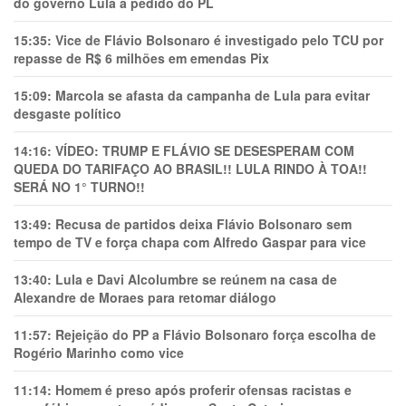
do governo Lula a pedido do PL
15:35:
Vice de Flávio Bolsonaro é investigado pelo TCU por
repasse de R$ 6 milhões em emendas Pix
15:09:
Marcola se afasta da campanha de Lula para evitar
desgaste político
14:16:
VÍDEO: TRUMP E FLÁVIO SE DESESPERAM COM
QUEDA DO TARIFAÇO AO BRASIL!! LULA RINDO À TOA!!
SERÁ NO 1° TURNO!!
13:49:
Recusa de partidos deixa Flávio Bolsonaro sem
tempo de TV e força chapa com Alfredo Gaspar para vice
13:40:
Lula e Davi Alcolumbre se reúnem na casa de
Alexandre de Moraes para retomar diálogo
11:57:
Rejeição do PP a Flávio Bolsonaro força escolha de
Rogério Marinho como vice
11:14:
Homem é preso após proferir ofensas racistas e