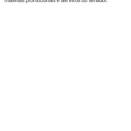
materiais promocionais e até livros do senador.