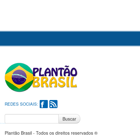
REDES SOCIAIS:
Buscar
Notícias do Flamengo
Notícias do Corinthians
Plantão Brasil - Todos os direitos reservados ®