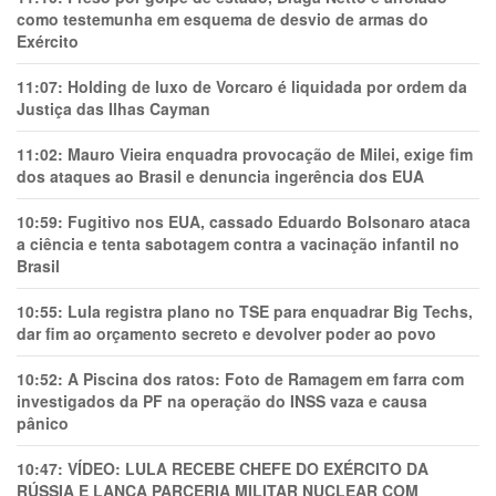
como testemunha em esquema de desvio de armas do
Exército
11:07:
Holding de luxo de Vorcaro é liquidada por ordem da
Justiça das Ilhas Cayman
11:02:
Mauro Vieira enquadra provocação de Milei, exige fim
dos ataques ao Brasil e denuncia ingerência dos EUA
10:59:
Fugitivo nos EUA, cassado Eduardo Bolsonaro ataca
a ciência e tenta sabotagem contra a vacinação infantil no
Brasil
10:55:
Lula registra plano no TSE para enquadrar Big Techs,
dar fim ao orçamento secreto e devolver poder ao povo
10:52:
A Piscina dos ratos: Foto de Ramagem em farra com
investigados da PF na operação do INSS vaza e causa
pânico
10:47:
VÍDEO: LULA RECEBE CHEFE DO EXÉRCITO DA
RÚSSIA E LANÇA PARCERIA MILITAR NUCLEAR COM