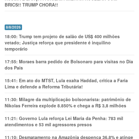
BRICS!! TRUMP CHORA!!
8/8/2026
18:00:
Trump tem projeto de salão de US$ 400 milhões
vetado; Justiça reforça que presidente é inquilino
temporário
17:55:
Moraes barra pedido de Bolsonaro para visitas no Dia
dos Pais
15:41:
Em ato do MTST, Lula exalta Haddad, critica a Faria
Lima e defende a Reforma Tributária!
11:30:
Milagre da multiplicação bolsonarista: patrimônio de
Nikolas Ferreira explode 8.850% e chega a R$ 3,8 milhões
11:21:
Governo Lula reforça Lei Maria da Penha: 783 mil
atendimentos e 53 mil agressores presos
11:10:
Desmatamento na Amazônia despenca 36,8% e atinge