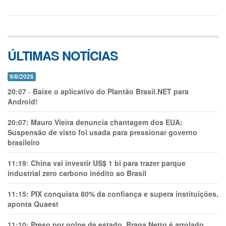
ÚLTIMAS NOTÍCIAS
9/8/2026
20:07
-
Baixe o aplicativo do Plantão Brasil.NET para
Android!
20:07:
Mauro Vieira denuncia chantagem dos EUA:
Suspensão de visto foi usada para pressionar governo
brasileiro
11:19:
China vai investir US$ 1 bi para trazer parque
industrial zero carbono inédito ao Brasil
11:15:
PIX conquista 80% da confiança e supera instituições,
aponta Quaest
11:10:
Preso por golpe de estado, Braga Netto é arrolado