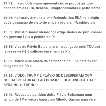
17:01:
Flávio Bolsonaro apresenta nove propostas que
beneficiam os EUA, ricaços, ultraprocessados e petrolíferas
16:45:
Itamaraty denuncia interferência dos EUA na eleição
após cassação de visto de embaixadora em Washington
15:57:
Ministro André Mendonça exige dados de publicidade
do governo Lula a pedido do PL
15:35:
Vice de Flávio Bolsonaro é investigado pelo TCU por
repasse de R$ 6 milhões em emendas Pix
15:09:
Marcola se afasta da campanha de Lula para evitar
desgaste político
14:16:
VÍDEO: TRUMP E FLÁVIO SE DESESPERAM COM
QUEDA DO TARIFAÇO AO BRASIL!! LULA RINDO À TOA!!
SERÁ NO 1° TURNO!!
13:49:
Recusa de partidos deixa Flávio Bolsonaro sem
tempo de TV e força chapa com Alfredo Gaspar para vice