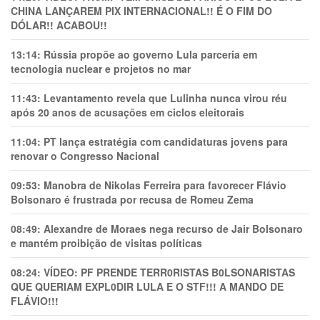
CHINA LANÇAREM PIX INTERNACIONAL!! É O FIM DO
DÓLAR!! ACABOU!!
13:14:
Rússia propõe ao governo Lula parceria em
tecnologia nuclear e projetos no mar
11:43:
Levantamento revela que Lulinha nunca virou réu
após 20 anos de acusações em ciclos eleitorais
11:04:
PT lança estratégia com candidaturas jovens para
renovar o Congresso Nacional
09:53:
Manobra de Nikolas Ferreira para favorecer Flávio
Bolsonaro é frustrada por recusa de Romeu Zema
08:49:
Alexandre de Moraes nega recurso de Jair Bolsonaro
e mantém proibição de visitas políticas
08:24:
VÍDEO: PF PRENDE TERR0RlSTAS B0LSONARlSTAS
QUE QUERIAM EXPL0DlR LULA E O STF!!! A MANDO DE
FLÁVIO!!!