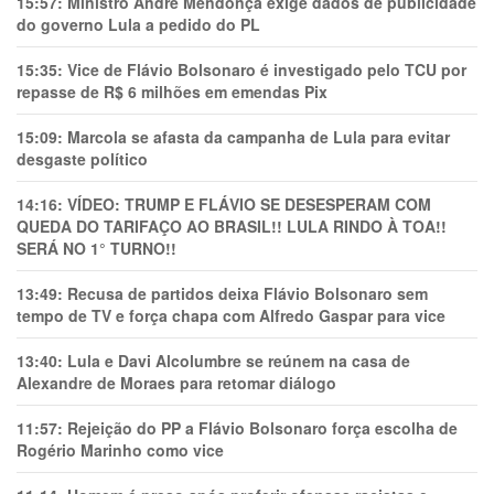
15:57:
Ministro André Mendonça exige dados de publicidade
do governo Lula a pedido do PL
15:35:
Vice de Flávio Bolsonaro é investigado pelo TCU por
repasse de R$ 6 milhões em emendas Pix
15:09:
Marcola se afasta da campanha de Lula para evitar
desgaste político
14:16:
VÍDEO: TRUMP E FLÁVIO SE DESESPERAM COM
QUEDA DO TARIFAÇO AO BRASIL!! LULA RINDO À TOA!!
SERÁ NO 1° TURNO!!
13:49:
Recusa de partidos deixa Flávio Bolsonaro sem
tempo de TV e força chapa com Alfredo Gaspar para vice
13:40:
Lula e Davi Alcolumbre se reúnem na casa de
Alexandre de Moraes para retomar diálogo
11:57:
Rejeição do PP a Flávio Bolsonaro força escolha de
Rogério Marinho como vice