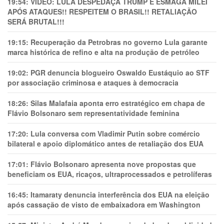
19:54:
VÍDEO: LULA DESPEDAÇA TRUMP E ESMAGA MILEI
APÓS ATAQUES!! RESPEITEM O BRASIL!! RETALIAÇÃO
SERÁ BRUTAL!!!
19:15:
Recuperação da Petrobras no governo Lula garante
marca histórica de refino e alta na produção de petróleo
19:02:
PGR denuncia blogueiro Oswaldo Eustáquio ao STF
por associação criminosa e ataques à democracia
18:26:
Silas Malafaia aponta erro estratégico em chapa de
Flávio Bolsonaro sem representatividade feminina
17:20:
Lula conversa com Vladimir Putin sobre comércio
bilateral e apoio diplomático antes de retaliação dos EUA
17:01:
Flávio Bolsonaro apresenta nove propostas que
beneficiam os EUA, ricaços, ultraprocessados e petrolíferas
16:45:
Itamaraty denuncia interferência dos EUA na eleição
após cassação de visto de embaixadora em Washington