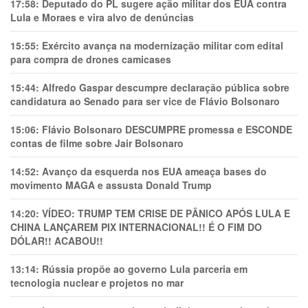
17:58:
Deputado do PL sugere ação militar dos EUA contra
Lula e Moraes e vira alvo de denúncias
15:55:
Exército avança na modernização militar com edital
para compra de drones camicases
15:44:
Alfredo Gaspar descumpre declaração pública sobre
candidatura ao Senado para ser vice de Flávio Bolsonaro
15:06:
Flávio Bolsonaro DESCUMPRE promessa e ESCONDE
contas de filme sobre Jair Bolsonaro
14:52:
Avanço da esquerda nos EUA ameaça bases do
movimento MAGA e assusta Donald Trump
14:20:
VÍDEO: TRUMP TEM CRlSE DE PÂNlCO APÓS LULA E
CHINA LANÇAREM PIX INTERNACIONAL!! É O FIM DO
DÓLAR!! ACABOU!!
13:14:
Rússia propõe ao governo Lula parceria em
tecnologia nuclear e projetos no mar