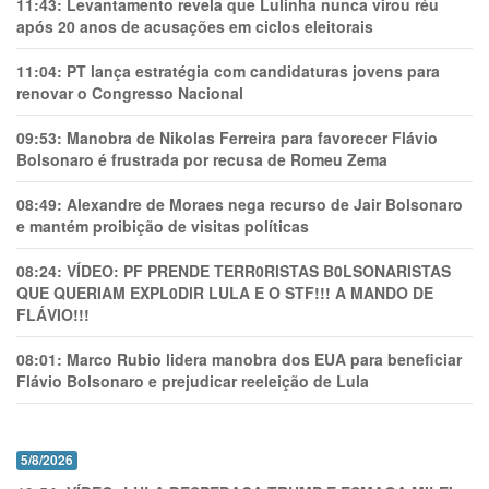
11:43:
Levantamento revela que Lulinha nunca virou réu
após 20 anos de acusações em ciclos eleitorais
11:04:
PT lança estratégia com candidaturas jovens para
renovar o Congresso Nacional
09:53:
Manobra de Nikolas Ferreira para favorecer Flávio
Bolsonaro é frustrada por recusa de Romeu Zema
08:49:
Alexandre de Moraes nega recurso de Jair Bolsonaro
e mantém proibição de visitas políticas
08:24:
VÍDEO: PF PRENDE TERR0RlSTAS B0LSONARlSTAS
QUE QUERIAM EXPL0DlR LULA E O STF!!! A MANDO DE
FLÁVIO!!!
08:01:
Marco Rubio lidera manobra dos EUA para beneficiar
Flávio Bolsonaro e prejudicar reeleição de Lula
5/8/2026