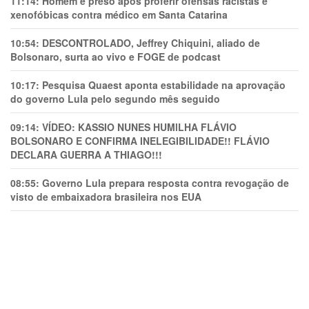
11:14:
Homem é preso após proferir ofensas racistas e
xenofóbicas contra médico em Santa Catarina
10:54:
DESCONTROLADO, Jeffrey Chiquini, aliado de
Bolsonaro, surta ao vivo e FOGE de podcast
10:17:
Pesquisa Quaest aponta estabilidade na aprovação
do governo Lula pelo segundo mês seguido
09:14:
VÍDEO: KASSIO NUNES HUMlLHA FLÁVIO
BOLSONARO E CONFIRMA INELEGIBILIDADE!! FLÁVIO
DECLARA GUERRA A THIAGO!!!
08:55:
Governo Lula prepara resposta contra revogação de
visto de embaixadora brasileira nos EUA