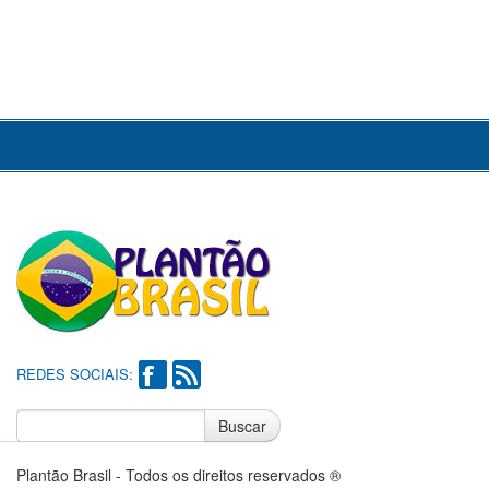
REDES SOCIAIS:
Buscar
Notícias do Flamengo
Notícias do Corinthians
Plantão Brasil - Todos os direitos reservados ®