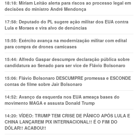
18:18:
Míriam Leitão alerta para riscos ao processo legal em
decisões do ministro André Mendonça
17:58:
Deputado do PL sugere ação militar dos EUA contra
Lula e Moraes e vira alvo de denúncias
15:55:
Exército avança na modernização militar com edital
para compra de drones camicases
15:44:
Alfredo Gaspar descumpre declaração pública sobre
candidatura ao Senado para ser vice de Flávio Bolsonaro
15:06:
Flávio Bolsonaro DESCUMPRE promessa e ESCONDE
contas de filme sobre Jair Bolsonaro
14:52:
Avanço da esquerda nos EUA ameaça bases do
movimento MAGA e assusta Donald Trump
14:20:
VÍDEO: TRUMP TEM CRlSE DE PÂNlCO APÓS LULA E
CHINA LANÇAREM PIX INTERNACIONAL!! É O FIM DO
DÓLAR!! ACABOU!!