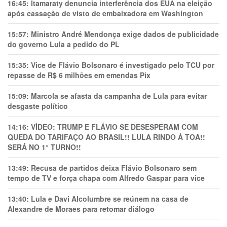
16:45:
Itamaraty denuncia interferência dos EUA na eleição
após cassação de visto de embaixadora em Washington
15:57:
Ministro André Mendonça exige dados de publicidade
do governo Lula a pedido do PL
15:35:
Vice de Flávio Bolsonaro é investigado pelo TCU por
repasse de R$ 6 milhões em emendas Pix
15:09:
Marcola se afasta da campanha de Lula para evitar
desgaste político
14:16:
VÍDEO: TRUMP E FLÁVIO SE DESESPERAM COM
QUEDA DO TARIFAÇO AO BRASIL!! LULA RINDO À TOA!!
SERÁ NO 1° TURNO!!
13:49:
Recusa de partidos deixa Flávio Bolsonaro sem
tempo de TV e força chapa com Alfredo Gaspar para vice
13:40:
Lula e Davi Alcolumbre se reúnem na casa de
Alexandre de Moraes para retomar diálogo