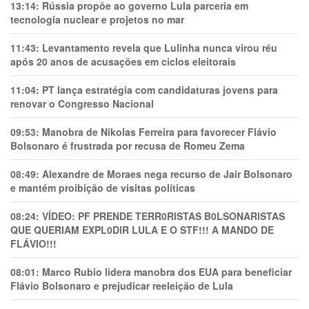
13:14:
Rússia propõe ao governo Lula parceria em
tecnologia nuclear e projetos no mar
11:43:
Levantamento revela que Lulinha nunca virou réu
após 20 anos de acusações em ciclos eleitorais
11:04:
PT lança estratégia com candidaturas jovens para
renovar o Congresso Nacional
09:53:
Manobra de Nikolas Ferreira para favorecer Flávio
Bolsonaro é frustrada por recusa de Romeu Zema
08:49:
Alexandre de Moraes nega recurso de Jair Bolsonaro
e mantém proibição de visitas políticas
08:24:
VÍDEO: PF PRENDE TERR0RlSTAS B0LSONARlSTAS
QUE QUERIAM EXPL0DlR LULA E O STF!!! A MANDO DE
FLÁVIO!!!
08:01:
Marco Rubio lidera manobra dos EUA para beneficiar
Flávio Bolsonaro e prejudicar reeleição de Lula