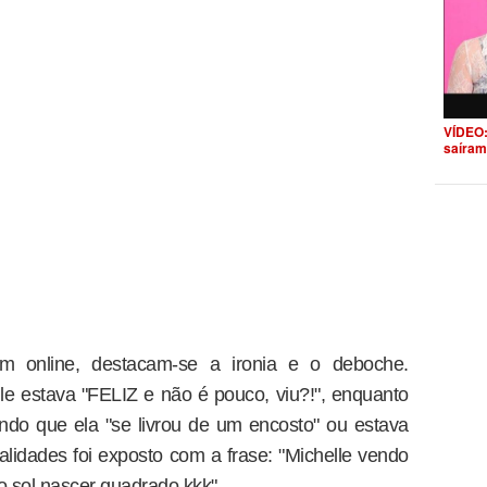
VÍDEO:
saíram
am online, destacam-se a ironia e o deboche.
e estava "FELIZ e não é pouco, viu?!", enquanto
ando que ela "se livrou de um encosto" ou estava
ealidades foi exposto com a frase: "Michelle vendo
o sol nascer quadrado kkk".