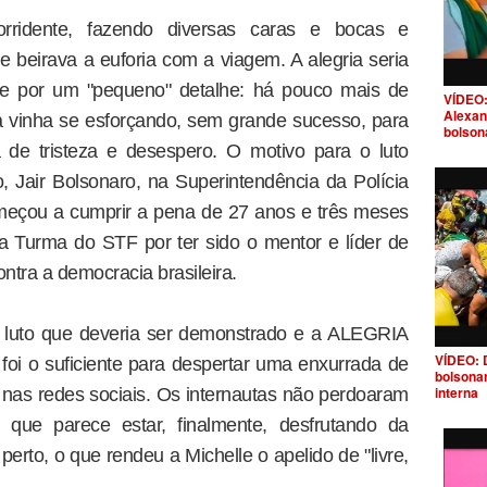
orridente, fazendo diversas caras e bocas e
beirava a euforia com a viagem. A alegria seria
se por um "pequeno" detalhe: há pouco mais de
VÍDEO:
Alexan
 vinha se esforçando, sem grande sucesso, para
bolson
 de tristeza e desespero. O motivo para o luto
, Jair Bolsonaro, na Superintendência da Polícia
omeçou a cumprir a pena de 27 anos e três meses
a Turma do STF por ter sido o mentor e líder de
ntra a democracia brasileira.
o luto que deveria ser demonstrado e a ALEGRIA
VÍDEO: 
oi o suficiente para despertar uma enxurrada de
bolsona
interna
nas redes sociais. Os internautas não perdoaram
 que parece estar, finalmente, desfrutando da
perto, o que rendeu a Michelle o apelido de "livre,