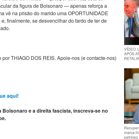
ular da figura de Bolsonaro — apenas reforça a
dama vê na prisão do marido uma OPORTUNIDADE
 e, finalmente, se desvencilhar do fardo de ter de
nado.
VÍDEO:
APÓS AT
zado por THIAGO DOS REIS. Apoie-nos (e contacte-nos)
RETALIA
ue aqui!
 Bolsonaro e a direita fascista, inscreva-se no
be.
Recupera
marca hi
petróleo