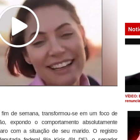
Notí
VÍDEO: 
renunci
e fim de semana, transformou-se em um foco de
são, expondo o comportamento absolutamente
naro com a situação de seu marido. O registro
deputada federal Bia Kicis (PL-DF), o senador