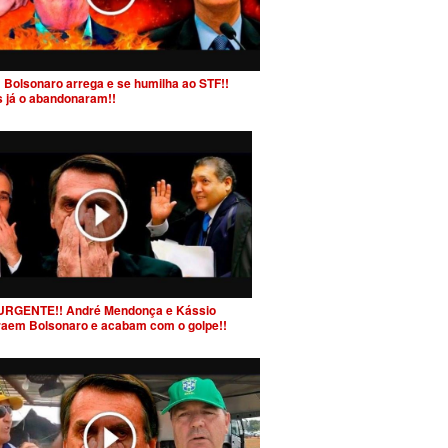
 Bolsonaro arrega e se humilha ao STF!!
s já o abandonaram!!
URGENTE!! André Mendonça e Kássio
raem Bolsonaro e acabam com o golpe!!