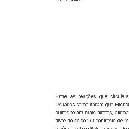
Entre as reações que circular
Usuários comentaram que Michell
outros foram mais diretos, afirm
"livre do coiso". O contraste de r
o pôr do sol e o Bolsonaro vendo 