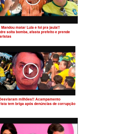
 Mandou matar Lula e foi pra jaula!!
dre solta bomba, afasta prefeito e prende
aristas
Desviaram milhões!! Acampamento
rista tem briga após denúncias de corrupção