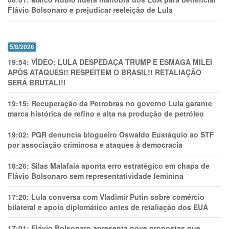
Flávio Bolsonaro e prejudicar reeleição de Lula
5/8/2026
19:54:
VÍDEO: LULA DESPEDAÇA TRUMP E ESMAGA MILEI
APÓS ATAQUES!! RESPEITEM O BRASIL!! RETALIAÇÃO
SERÁ BRUTAL!!!
19:15:
Recuperação da Petrobras no governo Lula garante
marca histórica de refino e alta na produção de petróleo
19:02:
PGR denuncia blogueiro Oswaldo Eustáquio ao STF
por associação criminosa e ataques à democracia
18:26:
Silas Malafaia aponta erro estratégico em chapa de
Flávio Bolsonaro sem representatividade feminina
17:20:
Lula conversa com Vladimir Putin sobre comércio
bilateral e apoio diplomático antes de retaliação dos EUA
17:01:
Flávio Bolsonaro apresenta nove propostas que