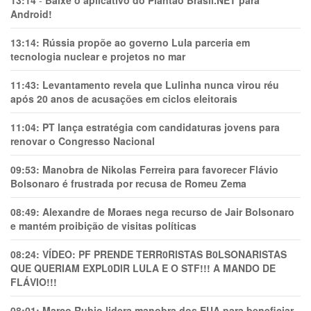
Android!
13:14:
Rússia propõe ao governo Lula parceria em
tecnologia nuclear e projetos no mar
11:43:
Levantamento revela que Lulinha nunca virou réu
após 20 anos de acusações em ciclos eleitorais
11:04:
PT lança estratégia com candidaturas jovens para
renovar o Congresso Nacional
09:53:
Manobra de Nikolas Ferreira para favorecer Flávio
Bolsonaro é frustrada por recusa de Romeu Zema
08:49:
Alexandre de Moraes nega recurso de Jair Bolsonaro
e mantém proibição de visitas políticas
08:24:
VÍDEO: PF PRENDE TERR0RlSTAS B0LSONARlSTAS
QUE QUERIAM EXPL0DlR LULA E O STF!!! A MANDO DE
FLÁVIO!!!
08:01:
Marco Rubio lidera manobra dos EUA para beneficiar