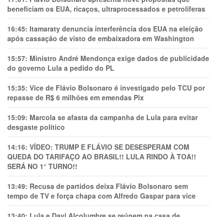
beneficiam os EUA, ricaços, ultraprocessados e petrolíferas
16:45:
Itamaraty denuncia interferência dos EUA na eleição
após cassação de visto de embaixadora em Washington
15:57:
Ministro André Mendonça exige dados de publicidade
do governo Lula a pedido do PL
15:35:
Vice de Flávio Bolsonaro é investigado pelo TCU por
repasse de R$ 6 milhões em emendas Pix
15:09:
Marcola se afasta da campanha de Lula para evitar
desgaste político
14:16:
VÍDEO: TRUMP E FLÁVIO SE DESESPERAM COM
QUEDA DO TARIFAÇO AO BRASIL!! LULA RINDO À TOA!!
SERÁ NO 1° TURNO!!
13:49:
Recusa de partidos deixa Flávio Bolsonaro sem
tempo de TV e força chapa com Alfredo Gaspar para vice
13:40:
Lula e Davi Alcolumbre se reúnem na casa de