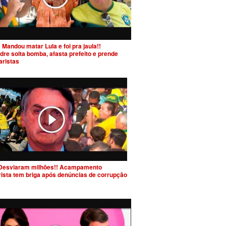
 Mandou matar Lula e foi pra jaula!!
dre solta bomba, afasta prefeito e prende
aristas
Desviaram milhões!! Acampamento
rista tem briga após denúncias de corrupção