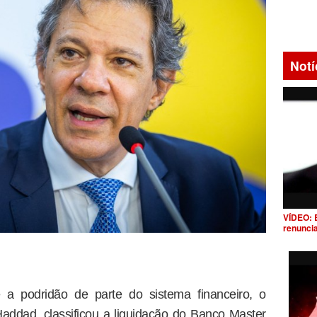
Notí
VÍDEO: 
renunci
 podridão de parte do sistema financeiro, o
addad, classificou a liquidação do Banco Master