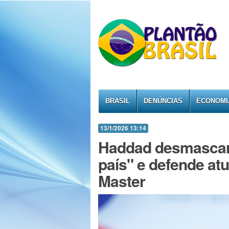
BRASIL
DENÚNCIAS
ECONOMI
13/1/2026 13:14
Haddad desmascara
país" e defende at
Master