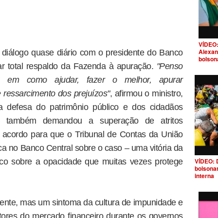
VÍDEO:
Alexan
iálogo quase diário com o presidente do Banco
bolson
dar total respaldo da Fazenda à apuração.
"Penso
 em como ajudar, fazer o melhor, apurar
 ressarcimento dos prejuízos"
, afirmou o ministro,
 a defesa do patrimônio público e dos cidadãos
o também demandou a superação de atritos
m acordo para que o Tribunal de Contas da União
ca no Banco Central sobre o caso – uma vitória da
lico sobre a opacidade que muitas vezes protege
VÍDEO: 
bolsona
interna
ente, mas um sintoma da cultura de impunidade e
ores do mercado financeiro durante os governos