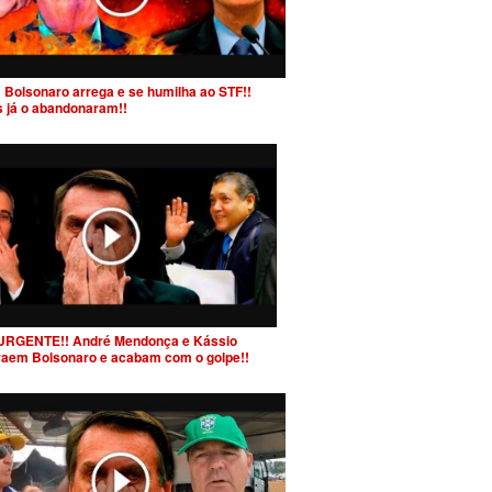
 Bolsonaro arrega e se humilha ao STF!!
s já o abandonaram!!
URGENTE!! André Mendonça e Kássio
raem Bolsonaro e acabam com o golpe!!