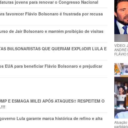
daturas jovens para renovar o Congresso Nacional
ra favorecer Flávio Bolsonaro é frustrada por recusa
rso de Jair Bolsonaro e mantém proibição de visitas
VÍDEO:
TAS B0LSONARlSTAS QUE QUERIAM EXPL0DlR LULA E
ANDRÉ 
FLÁVIO
s EUA para beneficiar Flávio Bolsonaro e prejudicar
MP E ESMAGA MILEI APÓS ATAQUES!! RESPEITEM O
!!!
overno Lula garante marca histórica de refino e alta
Atuação 
partidár