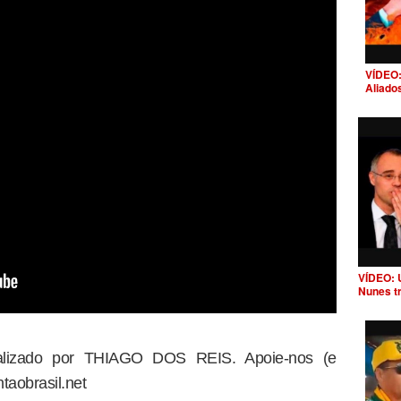
VÍDEO:
Aliado
VÍDEO: 
Nunes t
dealizado por THIAGO DOS REIS. Apoie-nos (e
taobrasil.net