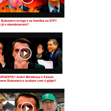
 Bolsonaro arrega e se humilha ao STF!!
s já o abandonaram!!
URGENTE!! André Mendonça e Kássio
raem Bolsonaro e acabam com o golpe!!