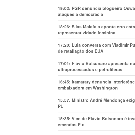
19:02:
PGR denuncia blogueiro Oswal
ataques à democracia
18:26:
Silas Malafaia aponta erro es
representatividade feminina
17:20:
Lula conversa com Vladimir Put
de retaliação dos EUA
17:01:
Flávio Bolsonaro apresenta no
ultraprocessados e petrolíferas
16:45:
Itamaraty denuncia interferên
embaixadora em Washington
15:57:
Ministro André Mendonça exig
PL
15:35:
Vice de Flávio Bolsonaro é in
emendas Pix