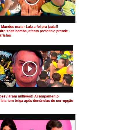
 Mandou matar Lula e foi pra jaula!!
dre solta bomba, afasta prefeito e prende
aristas
Desviaram milhões!! Acampamento
rista tem briga após denúncias de corrupção