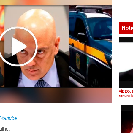
Notí
VÍDEO: 
renunci
/Youtube
ilhe: