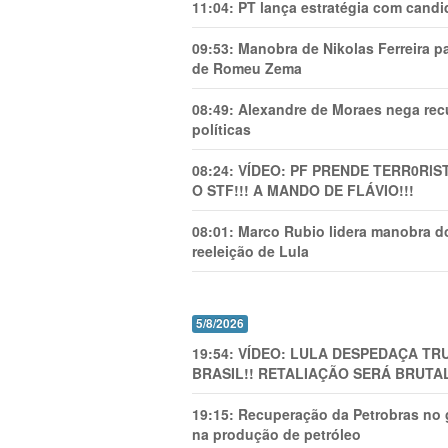
11:04:
PT lança estratégia com candi
09:53:
Manobra de Nikolas Ferreira pa
de Romeu Zema
08:49:
Alexandre de Moraes nega recu
políticas
08:24:
VÍDEO: PF PRENDE TERR0RlS
O STF!!! A MANDO DE FLÁVIO!!!
08:01:
Marco Rubio lidera manobra do
reeleição de Lula
5/8/2026
19:54:
VÍDEO: LULA DESPEDAÇA TRU
BRASIL!! RETALIAÇÃO SERÁ BRUTAL
19:15:
Recuperação da Petrobras no g
na produção de petróleo