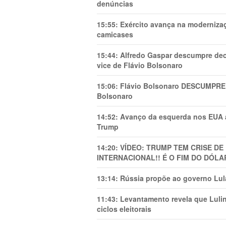
denúncias
15:55:
Exército avança na modernizaç
camicases
15:44:
Alfredo Gaspar descumpre dec
vice de Flávio Bolsonaro
15:06:
Flávio Bolsonaro DESCUMPRE 
Bolsonaro
14:52:
Avanço da esquerda nos EUA
Trump
14:20:
VÍDEO: TRUMP TEM CRlSE DE
INTERNACIONAL!! É O FIM DO DÓLA
13:14:
Rússia propõe ao governo Lula
11:43:
Levantamento revela que Luli
ciclos eleitorais