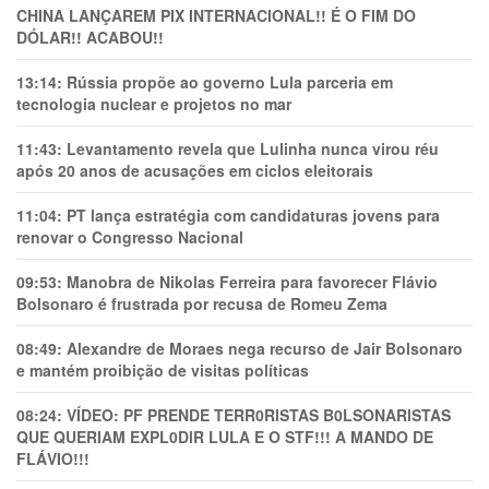
CHINA LANÇAREM PIX INTERNACIONAL!! É O FIM DO
DÓLAR!! ACABOU!!
13:14:
Rússia propõe ao governo Lula parceria em
tecnologia nuclear e projetos no mar
11:43:
Levantamento revela que Lulinha nunca virou réu
após 20 anos de acusações em ciclos eleitorais
11:04:
PT lança estratégia com candidaturas jovens para
renovar o Congresso Nacional
09:53:
Manobra de Nikolas Ferreira para favorecer Flávio
Bolsonaro é frustrada por recusa de Romeu Zema
08:49:
Alexandre de Moraes nega recurso de Jair Bolsonaro
e mantém proibição de visitas políticas
08:24:
VÍDEO: PF PRENDE TERR0RlSTAS B0LSONARlSTAS
QUE QUERIAM EXPL0DlR LULA E O STF!!! A MANDO DE
FLÁVIO!!!