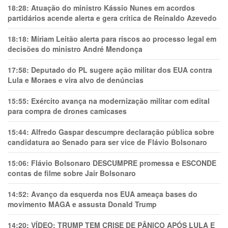
18:28:
Atuação do ministro Kássio Nunes em acordos
partidários acende alerta e gera crítica de Reinaldo Azevedo
18:18:
Míriam Leitão alerta para riscos ao processo legal em
decisões do ministro André Mendonça
17:58:
Deputado do PL sugere ação militar dos EUA contra
Lula e Moraes e vira alvo de denúncias
15:55:
Exército avança na modernização militar com edital
para compra de drones camicases
15:44:
Alfredo Gaspar descumpre declaração pública sobre
candidatura ao Senado para ser vice de Flávio Bolsonaro
15:06:
Flávio Bolsonaro DESCUMPRE promessa e ESCONDE
contas de filme sobre Jair Bolsonaro
14:52:
Avanço da esquerda nos EUA ameaça bases do
movimento MAGA e assusta Donald Trump
14:20:
VÍDEO: TRUMP TEM CRlSE DE PÂNlCO APÓS LULA E