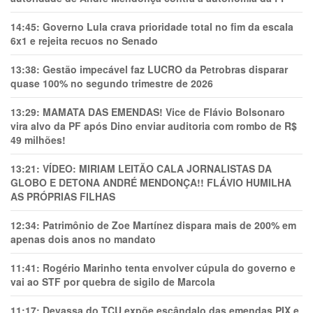
14:45:
Governo Lula crava prioridade total no fim da escala
6x1 e rejeita recuos no Senado
13:38:
Gestão impecável faz LUCRO da Petrobras disparar
quase 100% no segundo trimestre de 2026
13:29:
MAMATA DAS EMENDAS! Vice de Flávio Bolsonaro
vira alvo da PF após Dino enviar auditoria com rombo de R$
49 milhões!
13:21:
VÍDEO: MIRIAM LEITÃO CALA JORNALISTAS DA
GLOBO E DETONA ANDRÉ MENDONÇA!! FLÁVIO HUMILHA
AS PRÓPRIAS FILHAS
12:34:
Patrimônio de Zoe Martínez dispara mais de 200% em
apenas dois anos no mandato
11:41:
Rogério Marinho tenta envolver cúpula do governo e
vai ao STF por quebra de sigilo de Marcola
11:17:
Devassa do TCU expõe escândalo das emendas PIX e