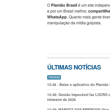
O
Plantão Brasil
é um site independ
e por um Brasil melhor,
compartilh
WhatsApp
. Quanto mais gente tive
manipulação da mídia golpista.
ÚLTIMAS NOTÍCIAS
7/8/2026
13:38
-
Baixe o aplicativo do Plantão
13:38:
Gestão impecável faz LUCRO d
trimestre de 2026
13:29:
MAMATA DAS EMENDAS! Vice de 