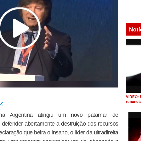
Notí
VÍDEO: 
renunci
/X
na Argentina atingiu um novo patamar de
o defender abertamente a destruição dos recursos
laração que beira o insano, o líder da ultradireita