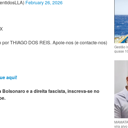
pentidosLLA)
February 26, 2026
/X
zado por THIAGO DOS REIS. Apoie-nos (e contacte-nos)
Gestão i
quase 1
ue aqui!
 Bolsonaro e a direita fascista, inscreva-se no
be.
MAMATA 
vira alv