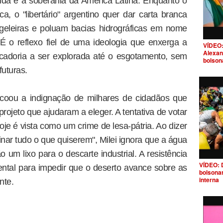
ida e a soberania da América Latina. Enquanto o
ca, o "libertário" argentino quer dar carta branca
geleiras e poluam bacias hidrográficas em nome
É o reflexo fiel de uma ideologia que enxerga a
VÍDEO:
Alexan
adoria a ser explorada até o esgotamento, sem
bolson
futuras.
 ecoou a indignação de milhares de cidadãos que
rojeto que ajudaram a eleger. A tentativa de votar
oje é vista como um crime de lesa-pátria. Ao dizer
r tudo o que quiserem", Milei ignora que a água
 um lixo para o descarte industrial. A resistência
VÍDEO: 
ntal para impedir que o deserto avance sobre as
bolsona
interna
nte.