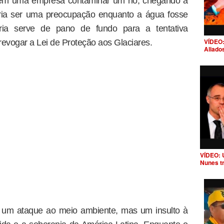
 em uma empresa contaminar um rio, chegando a
eria ser uma preocupação enquanto a água fosse
ria serve de pano de fundo para a tentativa
VÍDEO:
vogar a Lei de Proteção aos Glaciares.
Aliado
VÍDEO: 
Nunes t
s um ataque ao meio ambiente, mas um insulto à