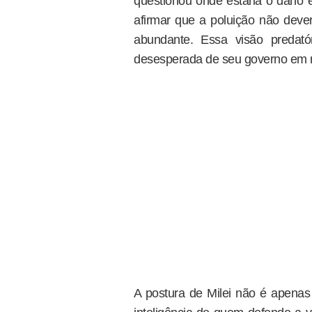
questionou onde estaria o dano
afirmar que a poluição não dev
abundante. Essa visão predató
desesperada de seu governo em re
A postura de Milei não é apena