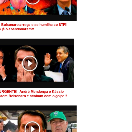
 Bolsonaro arrega e se humilha ao STF!!
s já o abandonaram!!
URGENTE!! André Mendonça e Kássio
raem Bolsonaro e acabam com o golpe!!