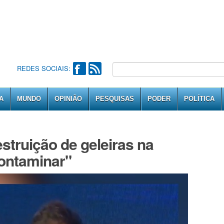
REDES SOCIAIS:
A
MUNDO
OPINIÃO
PESQUISAS
PODER
POLÍTICA
estruição de geleiras na
contaminar"