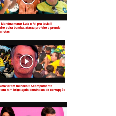
 Mandou matar Lula e foi pra jaula!!
dre solta bomba, afasta prefeito e prende
aristas
Desviaram milhões!! Acampamento
rista tem briga após denúncias de corrupção