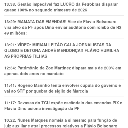
13:38:
Gestão impecável faz LUCRO da Petrobras disparar
quase 100% no segundo trimestre de 2026
13:29:
MAMATA DAS EMENDAS! Vice de Flávio Bolsonaro
vira alvo da PF após Dino enviar auditoria com rombo de R$
49 milhões!
13:21:
VÍDEO: MIRIAM LEITÃO CALA JORNALISTAS DA
GLOBO E DETONA ANDRÉ MENDONÇA!! FLÁVIO HUMILHA
AS PRÓPRIAS FILHAS
12:34:
Patrimônio de Zoe Martínez dispara mais de 200% em
apenas dois anos no mandato
11:41:
Rogério Marinho tenta envolver cúpula do governo e
vai ao STF por quebra de sigilo de Marcola
11:17:
Devassa do TCU expõe escândalo das emendas PIX e
Flávio Dino aciona investigação da PF
10:22:
Nunes Marques nomeia a si mesmo para função de
juiz auxiliar e atrai processos relativos a Flávio Bolsonaro