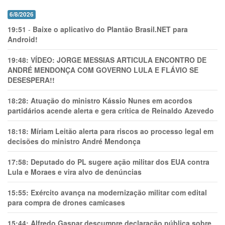
6/8/2026
19:51
-
Baixe o aplicativo do Plantão Brasil.NET para
Android!
19:48:
VÍDEO: JORGE MESSIAS ARTICULA ENCONTRO DE
ANDRÉ MENDONÇA COM GOVERNO LULA E FLÁVIO SE
DESESPERA!!
18:28:
Atuação do ministro Kássio Nunes em acordos
partidários acende alerta e gera crítica de Reinaldo Azevedo
18:18:
Míriam Leitão alerta para riscos ao processo legal em
decisões do ministro André Mendonça
17:58:
Deputado do PL sugere ação militar dos EUA contra
Lula e Moraes e vira alvo de denúncias
15:55:
Exército avança na modernização militar com edital
para compra de drones camicases
15:44:
Alfredo Gaspar descumpre declaração pública sobre