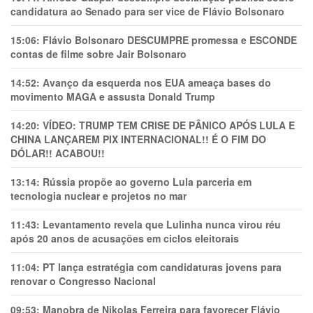
candidatura ao Senado para ser vice de Flávio Bolsonaro
15:06:
Flávio Bolsonaro DESCUMPRE promessa e ESCONDE
contas de filme sobre Jair Bolsonaro
14:52:
Avanço da esquerda nos EUA ameaça bases do
movimento MAGA e assusta Donald Trump
14:20:
VÍDEO: TRUMP TEM CRlSE DE PÂNlCO APÓS LULA E
CHINA LANÇAREM PIX INTERNACIONAL!! É O FIM DO
DÓLAR!! ACABOU!!
13:14:
Rússia propõe ao governo Lula parceria em
tecnologia nuclear e projetos no mar
11:43:
Levantamento revela que Lulinha nunca virou réu
após 20 anos de acusações em ciclos eleitorais
11:04:
PT lança estratégia com candidaturas jovens para
renovar o Congresso Nacional
09:53:
Manobra de Nikolas Ferreira para favorecer Flávio