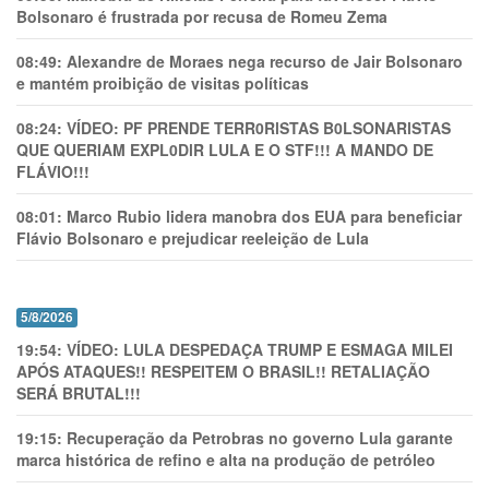
Bolsonaro é frustrada por recusa de Romeu Zema
08:49:
Alexandre de Moraes nega recurso de Jair Bolsonaro
e mantém proibição de visitas políticas
08:24:
VÍDEO: PF PRENDE TERR0RlSTAS B0LSONARlSTAS
QUE QUERIAM EXPL0DlR LULA E O STF!!! A MANDO DE
FLÁVIO!!!
08:01:
Marco Rubio lidera manobra dos EUA para beneficiar
Flávio Bolsonaro e prejudicar reeleição de Lula
5/8/2026
19:54:
VÍDEO: LULA DESPEDAÇA TRUMP E ESMAGA MILEI
APÓS ATAQUES!! RESPEITEM O BRASIL!! RETALIAÇÃO
SERÁ BRUTAL!!!
19:15:
Recuperação da Petrobras no governo Lula garante
marca histórica de refino e alta na produção de petróleo