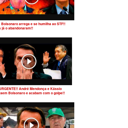
 Bolsonaro arrega e se humilha ao STF!!
s já o abandonaram!!
URGENTE!! André Mendonça e Kássio
raem Bolsonaro e acabam com o golpe!!