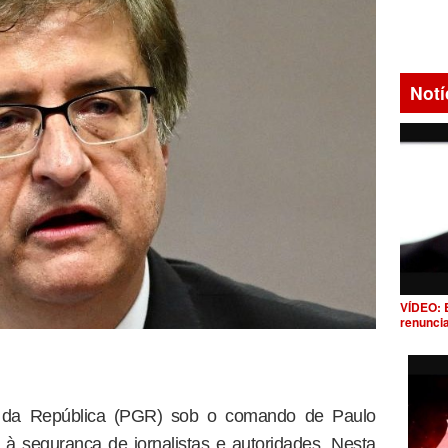
Notí
VÍDEO: 
renunci
al da República (PGR) sob o comando de Paulo
à segurança de jornalistas e autoridades. Nesta