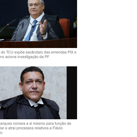
 do TCU expõe escândalo das emendas PIX e
ino aciona investigação da PF
arques nomeia a si mesmo para função de
liar e atrai processos relativos a Flávio
ro