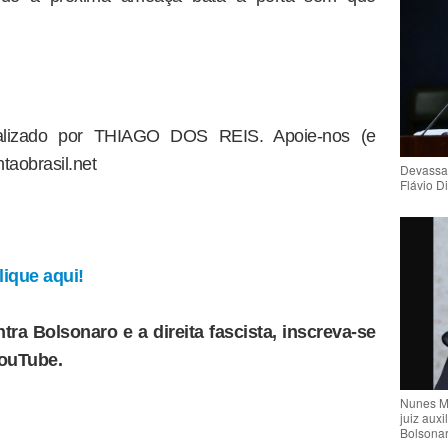
dealizado por THIAGO DOS REIS. Apoie-nos (e
taobrasil.net
Devassa
Flávio D
ique aqui!
tra Bolsonaro e a direita fascista, inscreva-se
YouTube.
Nunes M
juiz auxi
Bolsona