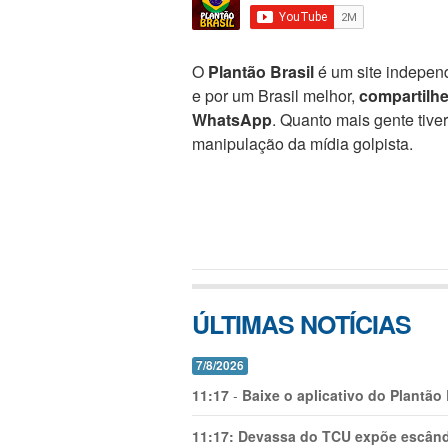
O
Plantão Brasil
é um site independ
e por um Brasil melhor,
compartilh
WhatsApp
. Quanto mais gente tive
manipulação da mídia golpista.
ÚLTIMAS NOTÍCIAS
7/8/2026
11:17
-
Baixe o aplicativo do Plantão
11:17:
Devassa do TCU expõe escânda