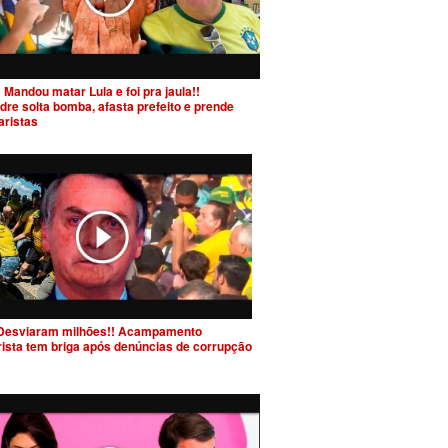
 Mandou matar Lula e foi pra jaula!!
dre solta bomba, afasta prefeito e prende
aristas
Desviaram milhões!! Acampamento
rista tem briga após denúncias de corrupção