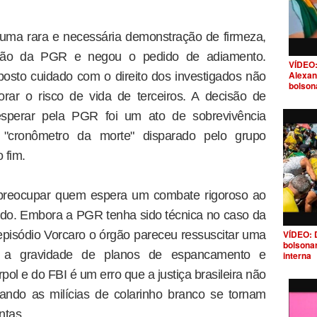
uma rara e necessária demonstração de firmeza,
ssão da PGR e negou o pedido de adiamento.
VÍDEO:
Alexan
osto cuidado com o direito dos investigados não
bolson
rar o risco de vida de terceiros. A decisão de
sperar pela PGR foi um ato de sobrevivência
 "cronômetro da morte" disparado pelo grupo
 fim.
 preocupar quem espera um combate rigoroso ao
ado. Embora a PGR tenha sido técnica no caso da
 episódio Vorcaro o órgão pareceu ressuscitar uma
VÍDEO: 
bolsona
ir a gravidade de planos de espancamento e
interna
ol e do FBI é um erro que a justiça brasileira não
ando as milícias de colarinho branco se tornam
ntas.