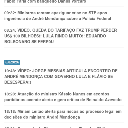
Fábio Faria com banqueiro Daniel Vorcaro
09:32:
Ministros tentam apaziguar crise no STF apos
ingerência de André Mendonça sobre a Polícia Federal
08:24:
VÍDEO: QUEDA DO TARIFAÇO FAZ TRUMP PERDER
US$ 100 BILHÕES!! LULA RINDO MUITO!! EDUARDO
BOLSONARO SE FERR0U
6/8/2026
19:48:
VÍDEO: JORGE MESSIAS ARTICULA ENCONTRO DE
ANDRÉ MENDONÇA COM GOVERNO LULA E FLÁVIO SE
DESESPERA!!
18:28:
Atuação do ministro Kássio Nunes em acordos
partidários acende alerta e gera crítica de Reinaldo Azevedo
18:18:
Míriam Leitão alerta para riscos ao processo legal em
decisões do ministro André Mendonça