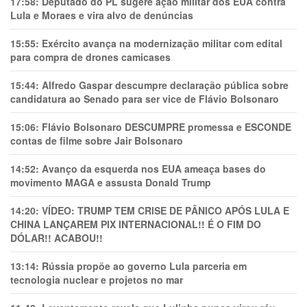
17:58:
Deputado do PL sugere ação militar dos EUA contra
Lula e Moraes e vira alvo de denúncias
15:55:
Exército avança na modernização militar com edital
para compra de drones camicases
15:44:
Alfredo Gaspar descumpre declaração pública sobre
candidatura ao Senado para ser vice de Flávio Bolsonaro
15:06:
Flávio Bolsonaro DESCUMPRE promessa e ESCONDE
contas de filme sobre Jair Bolsonaro
14:52:
Avanço da esquerda nos EUA ameaça bases do
movimento MAGA e assusta Donald Trump
14:20:
VÍDEO: TRUMP TEM CRlSE DE PÂNlCO APÓS LULA E
CHINA LANÇAREM PIX INTERNACIONAL!! É O FIM DO
DÓLAR!! ACABOU!!
13:14:
Rússia propõe ao governo Lula parceria em
tecnologia nuclear e projetos no mar