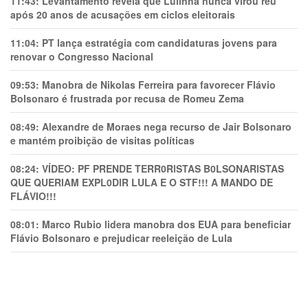
11:43:
Levantamento revela que Lulinha nunca virou réu
após 20 anos de acusações em ciclos eleitorais
11:04:
PT lança estratégia com candidaturas jovens para
renovar o Congresso Nacional
09:53:
Manobra de Nikolas Ferreira para favorecer Flávio
Bolsonaro é frustrada por recusa de Romeu Zema
08:49:
Alexandre de Moraes nega recurso de Jair Bolsonaro
e mantém proibição de visitas políticas
08:24:
VÍDEO: PF PRENDE TERR0RlSTAS B0LSONARlSTAS
QUE QUERIAM EXPL0DlR LULA E O STF!!! A MANDO DE
FLÁVIO!!!
08:01:
Marco Rubio lidera manobra dos EUA para beneficiar
Flávio Bolsonaro e prejudicar reeleição de Lula