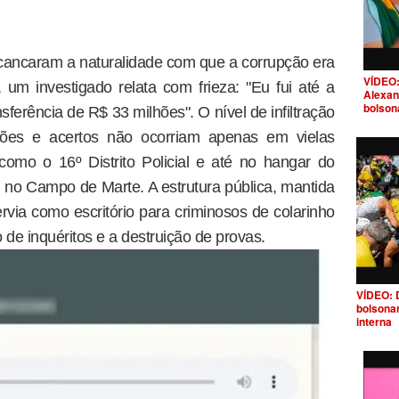
cancaram a naturalidade com que a corrupção era
VÍDEO:
um investigado relata com frieza: "Eu fui até a
Alexan
bolson
nsferência de R$ 33 milhões". O nível de infiltração
sões e acertos não ocorriam apenas em vielas
como o 16º Distrito Policial e até no hangar do
l, no Campo de Marte. A estrutura pública, mantida
ervia como escritório para criminosos de colarinho
de inquéritos e a destruição de provas.
VÍDEO: 
bolsona
interna