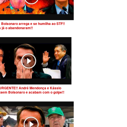
 Bolsonaro arrega e se humilha ao STF!!
s já o abandonaram!!
URGENTE!! André Mendonça e Kássio
raem Bolsonaro e acabam com o golpe!!