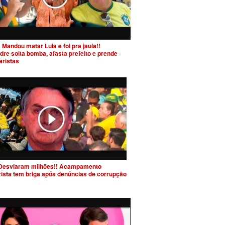
 Mandou matar Lula e foi pra jaula!!
dre solta bomba, afasta prefeito e prende
aristas
Desviaram milhões!! Acampamento
rista tem briga após denúncias de corrupção