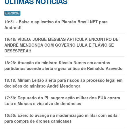
ÚLTIMAS NOTÍCIAS
6/8/2026
19:51
-
Baixe o aplicativo do Plantão Brasil.NET para
Android!
19:48:
VÍDEO: JORGE MESSIAS ARTICULA ENCONTRO DE
ANDRÉ MENDONÇA COM GOVERNO LULA E FLÁVIO SE
DESESPERA!!
18:28:
Atuação do ministro Kássio Nunes em acordos
partidários acende alerta e gera crítica de Reinaldo Azevedo
18:18:
Míriam Leitão alerta para riscos ao processo legal em
decisões do ministro André Mendonça
17:58:
Deputado do PL sugere ação militar dos EUA contra
Lula e Moraes e vira alvo de denúncias
15:55:
Exército avança na modernização militar com edital
para compra de drones camicases