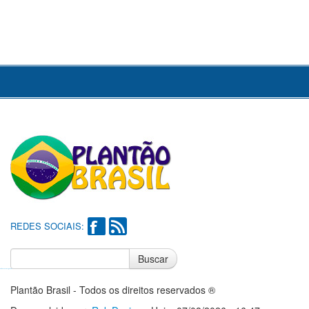
REDES SOCIAIS:
Buscar
Notícias do Flamengo
Notícias do Corinthians
Plantão Brasil - Todos os direitos reservados ®