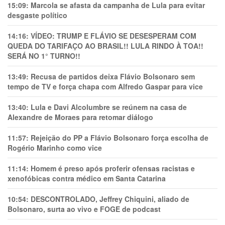
15:09:
Marcola se afasta da campanha de Lula para evitar
desgaste político
14:16:
VÍDEO: TRUMP E FLÁVIO SE DESESPERAM COM
QUEDA DO TARIFAÇO AO BRASIL!! LULA RINDO À TOA!!
SERÁ NO 1° TURNO!!
13:49:
Recusa de partidos deixa Flávio Bolsonaro sem
tempo de TV e força chapa com Alfredo Gaspar para vice
13:40:
Lula e Davi Alcolumbre se reúnem na casa de
Alexandre de Moraes para retomar diálogo
11:57:
Rejeição do PP a Flávio Bolsonaro força escolha de
Rogério Marinho como vice
11:14:
Homem é preso após proferir ofensas racistas e
xenofóbicas contra médico em Santa Catarina
10:54:
DESCONTROLADO, Jeffrey Chiquini, aliado de
Bolsonaro, surta ao vivo e FOGE de podcast