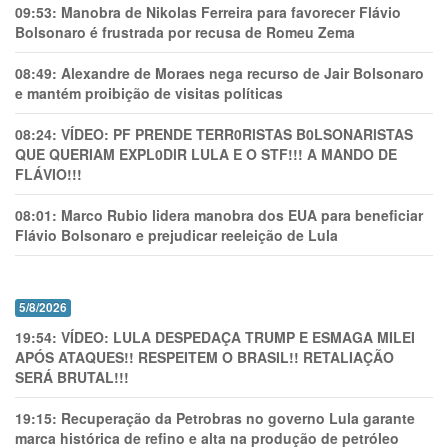
09:53:
Manobra de Nikolas Ferreira para favorecer Flávio
Bolsonaro é frustrada por recusa de Romeu Zema
08:49:
Alexandre de Moraes nega recurso de Jair Bolsonaro
e mantém proibição de visitas políticas
08:24:
VÍDEO: PF PRENDE TERR0RlSTAS B0LSONARlSTAS
QUE QUERIAM EXPL0DlR LULA E O STF!!! A MANDO DE
FLÁVIO!!!
08:01:
Marco Rubio lidera manobra dos EUA para beneficiar
Flávio Bolsonaro e prejudicar reeleição de Lula
5/8/2026
19:54:
VÍDEO: LULA DESPEDAÇA TRUMP E ESMAGA MILEI
APÓS ATAQUES!! RESPEITEM O BRASIL!! RETALIAÇÃO
SERÁ BRUTAL!!!
19:15:
Recuperação da Petrobras no governo Lula garante
marca histórica de refino e alta na produção de petróleo