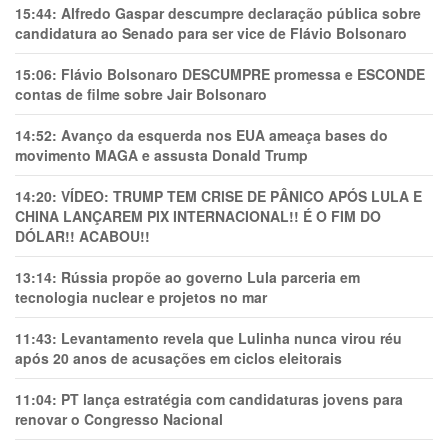
15:44:
Alfredo Gaspar descumpre declaração pública sobre
candidatura ao Senado para ser vice de Flávio Bolsonaro
15:06:
Flávio Bolsonaro DESCUMPRE promessa e ESCONDE
contas de filme sobre Jair Bolsonaro
14:52:
Avanço da esquerda nos EUA ameaça bases do
movimento MAGA e assusta Donald Trump
14:20:
VÍDEO: TRUMP TEM CRlSE DE PÂNlCO APÓS LULA E
CHINA LANÇAREM PIX INTERNACIONAL!! É O FIM DO
DÓLAR!! ACABOU!!
13:14:
Rússia propõe ao governo Lula parceria em
tecnologia nuclear e projetos no mar
11:43:
Levantamento revela que Lulinha nunca virou réu
após 20 anos de acusações em ciclos eleitorais
11:04:
PT lança estratégia com candidaturas jovens para
renovar o Congresso Nacional