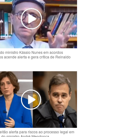
do ministro Kássio Nunes em acordos
ios acende alerta e gera crítica de Reinaldo
o
eitão alerta para riscos ao processo legal em
s do ministro André Mendonça