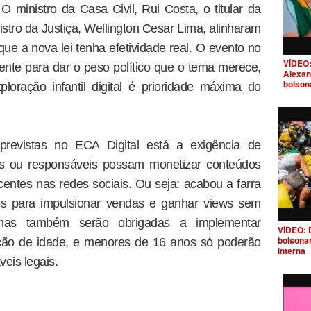
O ministro da Casa Civil, Rui Costa, o titular da
stro da Justiça, Wellington Cesar Lima, alinharam
que a nova lei tenha efetividade real. O evento no
VÍDEO:
mente para dar o peso político que o tema merece,
Alexan
bolson
oração infantil digital é prioridade máxima do
revistas no ECA Digital está a exigência de
ais ou responsáveis possam monetizar conteúdos
centes nas redes sociais. Ou seja: acabou a farra
tos para impulsionar vendas e ganhar views sem
ormas também serão obrigadas a implementar
VÍDEO: 
bolsona
ação de idade, e menores de 16 anos só poderão
interna
veis legais.