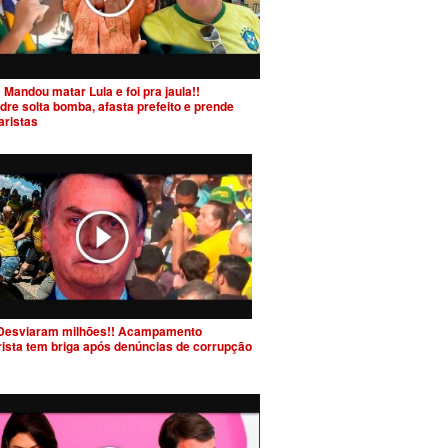
 Mandou matar Lula e foi pra jaula!!
dre solta bomba, afasta prefeito e prende
aristas
Desviaram milhões!! Acampamento
rista tem briga após denúncias de corrupção