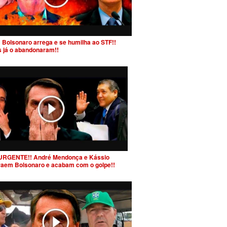
 Bolsonaro arrega e se humilha ao STF!!
s já o abandonaram!!
URGENTE!! André Mendonça e Kássio
raem Bolsonaro e acabam com o golpe!!