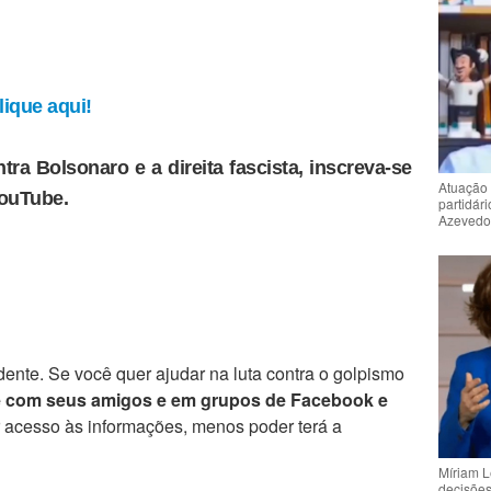
ique aqui!
tra Bolsonaro e a direita fascista, inscreva-se
Atuação 
YouTube.
partidár
Azeved
ente. Se você quer ajudar na luta contra o golpismo
e com seus amigos e em grupos de Facebook e
r acesso às informações, menos poder terá a
Míriam L
decisõe