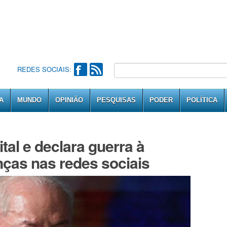
REDES SOCIAIS:
A
MUNDO
OPINIÃO
PESQUISAS
PODER
POLÍTICA
tal e declara guerra à
nças nas redes sociais