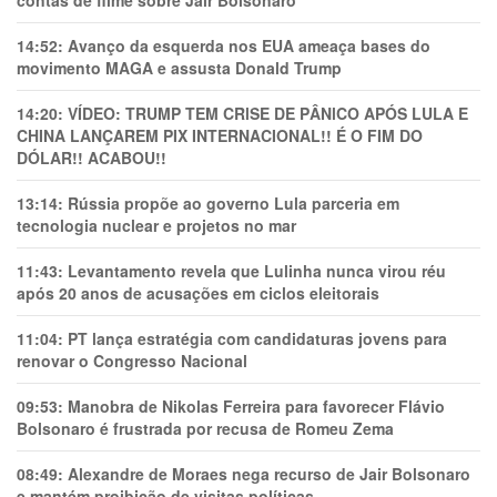
14:52:
Avanço da esquerda nos EUA ameaça bases do
movimento MAGA e assusta Donald Trump
14:20:
VÍDEO: TRUMP TEM CRlSE DE PÂNlCO APÓS LULA E
CHINA LANÇAREM PIX INTERNACIONAL!! É O FIM DO
DÓLAR!! ACABOU!!
13:14:
Rússia propõe ao governo Lula parceria em
tecnologia nuclear e projetos no mar
11:43:
Levantamento revela que Lulinha nunca virou réu
após 20 anos de acusações em ciclos eleitorais
11:04:
PT lança estratégia com candidaturas jovens para
renovar o Congresso Nacional
09:53:
Manobra de Nikolas Ferreira para favorecer Flávio
Bolsonaro é frustrada por recusa de Romeu Zema
08:49:
Alexandre de Moraes nega recurso de Jair Bolsonaro
e mantém proibição de visitas políticas