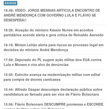
6/8/2026
19:48:
VÍDEO: JORGE MESSIAS ARTICULA ENCONTRO DE
ANDRÉ MENDONÇA COM GOVERNO LULA E FLÁVIO SE
DESESPERA!!
18:28:
Atuação do ministro Kássio Nunes em acordos
partidários acende alerta e gera crítica de Reinaldo Azevedo
18:18:
Míriam Leitão alerta para riscos ao processo legal em
decisões do ministro André Mendonça
17:58:
Deputado do PL sugere ação militar dos EUA contra
Lula e Moraes e vira alvo de denúncias
15:55:
Exército avança na modernização militar com edital
para compra de drones camicases
15:44:
Alfredo Gaspar descumpre declaração pública sobre
candidatura ao Senado para ser vice de Flávio Bolsonaro
15:06:
Flávio Bolsonaro DESCUMPRE promessa e ESCONDE
contas de filme sobre Jair Bolsonaro