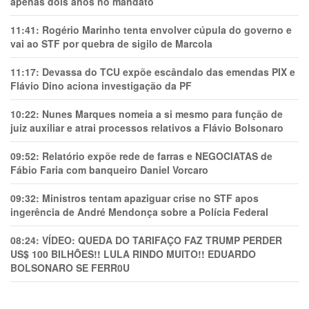
apenas dois anos no mandato
11:41:
Rogério Marinho tenta envolver cúpula do governo e
vai ao STF por quebra de sigilo de Marcola
11:17:
Devassa do TCU expõe escândalo das emendas PIX e
Flávio Dino aciona investigação da PF
10:22:
Nunes Marques nomeia a si mesmo para função de
juiz auxiliar e atrai processos relativos a Flávio Bolsonaro
09:52:
Relatório expõe rede de farras e NEGOCIATAS de
Fábio Faria com banqueiro Daniel Vorcaro
09:32:
Ministros tentam apaziguar crise no STF apos
ingerência de André Mendonça sobre a Polícia Federal
08:24:
VÍDEO: QUEDA DO TARIFAÇO FAZ TRUMP PERDER
US$ 100 BILHÕES!! LULA RINDO MUITO!! EDUARDO
BOLSONARO SE FERR0U