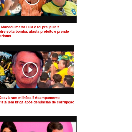
 Mandou matar Lula e foi pra jaula!!
dre solta bomba, afasta prefeito e prende
aristas
Desviaram milhões!! Acampamento
rista tem briga após denúncias de corrupção