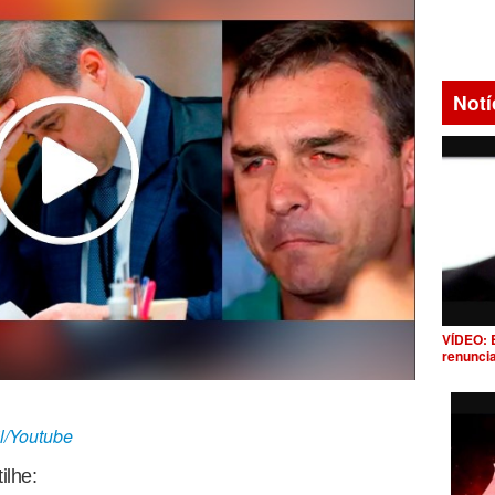
Notí
VÍDEO: 
renunci
l/Youtube
ilhe: