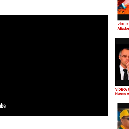
VÍDEO:
Aliado
VÍDEO: 
Nunes t