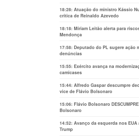
18:28:
Atuação do ministro Kássio Nu
crítica de Reinaldo Azevedo
18:18:
Míriam Leitão alerta para risc
Mendonça
17:58:
Deputado do PL sugere ação mi
denúncias
15:55:
Exército avança na modernizaç
camicases
15:44:
Alfredo Gaspar descumpre dec
vice de Flávio Bolsonaro
15:06:
Flávio Bolsonaro DESCUMPRE 
Bolsonaro
14:52:
Avanço da esquerda nos EUA
Trump