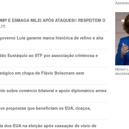
Azeved
MP E ESMAGA MILEI APÓS ATAQUES!! RESPEITEM O
!!!
overno Lula garante marca histórica de refino e alta
do Eustáquio ao STF por associação criminosa e
Míriam L
tratégico em chapa de Flávio Bolsonaro sem
decisõe
in sobre comércio bilateral e apoio diplomático antes
ve propostas que beneficiam os EUA, ricaços,
cia dos EUA na eleição após cassação de visto de