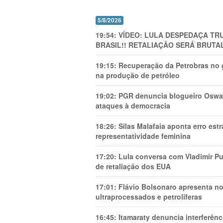
5/8/2026
19:54:
VÍDEO: LULA DESPEDAÇA TRU
BRASIL!! RETALIAÇÃO SERÁ BRUTAL
19:15:
Recuperação da Petrobras no g
na produção de petróleo
19:02:
PGR denuncia blogueiro Oswal
ataques à democracia
18:26:
Silas Malafaia aponta erro es
representatividade feminina
17:20:
Lula conversa com Vladimir Put
de retaliação dos EUA
17:01:
Flávio Bolsonaro apresenta no
ultraprocessados e petrolíferas
16:45:
Itamaraty denuncia interferên