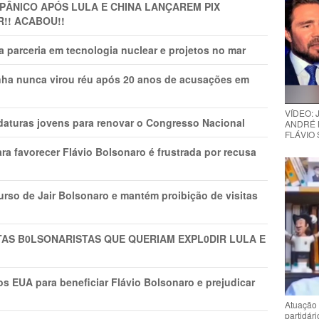
 PÂNlCO APÓS LULA E CHINA LANÇAREM PIX
R!! ACABOU!!
 parceria em tecnologia nuclear e projetos no mar
nha nunca virou réu após 20 anos de acusações em
VÍDEO:
daturas jovens para renovar o Congresso Nacional
ANDRÉ 
FLÁVIO
ra favorecer Flávio Bolsonaro é frustrada por recusa
rso de Jair Bolsonaro e mantém proibição de visitas
TAS B0LSONARlSTAS QUE QUERIAM EXPL0DlR LULA E
s EUA para beneficiar Flávio Bolsonaro e prejudicar
Atuação 
partidár