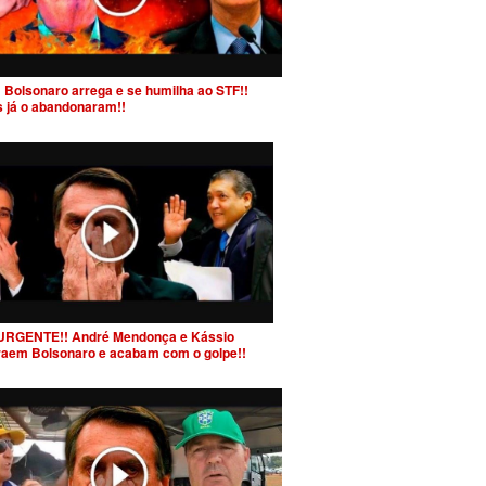
 Bolsonaro arrega e se humilha ao STF!!
s já o abandonaram!!
URGENTE!! André Mendonça e Kássio
raem Bolsonaro e acabam com o golpe!!