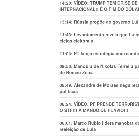
14:20:
VÍDEO: TRUMP TEM CRlSE DE
INTERNACIONAL!! É O FIM DO DÓLA
13:14:
Rússia propõe ao governo Lula
11:43:
Levantamento revela que Luli
ciclos eleitorais
11:04:
PT lança estratégia com candi
09:53:
Manobra de Nikolas Ferreira pa
de Romeu Zema
08:49:
Alexandre de Moraes nega recu
políticas
08:24:
VÍDEO: PF PRENDE TERR0RlS
O STF!!! A MANDO DE FLÁVIO!!!
08:01:
Marco Rubio lidera manobra do
reeleição de Lula