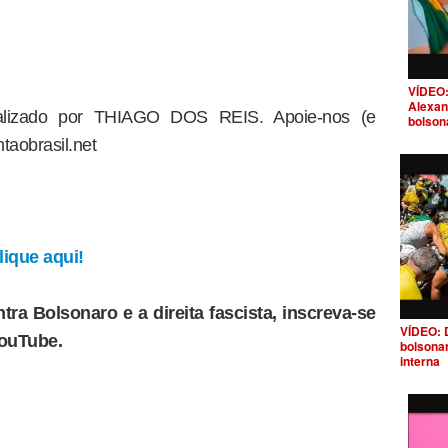
VÍDEO:
Alexan
dealizado por THIAGO DOS REIS. Apoie-nos (e
bolson
taobrasil.net
ique aqui!
tra Bolsonaro e a direita fascista, inscreva-se
VÍDEO: 
YouTube.
bolsona
interna