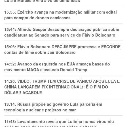
Lula e Moraes e vira alvo de denúncias
15:55:
Exército avança na modernização militar com edital
para compra de drones camicases
15:44:
Alfredo Gaspar descumpre declaração pública sobre
candidatura ao Senado para ser vice de Flávio Bolsonaro
15:06:
Flávio Bolsonaro DESCUMPRE promessa e ESCONDE
contas de filme sobre Jair Bolsonaro
14:52:
Avanço da esquerda nos EUA ameaça bases do
movimento MAGA e assusta Donald Trump
14:20:
VÍDEO: TRUMP TEM CRlSE DE PÂNlCO APÓS LULA E
CHINA LANÇAREM PIX INTERNACIONAL!! É O FIM DO
DÓLAR!! ACABOU!!
13:14:
Rússia propõe ao governo Lula parceria em
tecnologia nuclear e projetos no mar
11:43:
Levantamento revela que Lulinha nunca virou réu