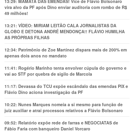
13:29:
MAMATA DAS EMENDAS! Vice de Flávio Bolsonaro
vira alvo da PF após Dino enviar auditoria com rombo de R$
49 milhões!
13:21:
VÍDEO: MIRIAM LEITÃO CALA JORNALISTAS DA
GLOBO E DETONA ANDRÉ MENDONÇA!! FLÁVIO HUMILHA
AS PRÓPRIAS FILHAS
12:34:
Patrimônio de Zoe Martínez dispara mais de 200% em
apenas dois anos no mandato
11:41:
Rogério Marinho tenta envolver cúpula do governo e
vai ao STF por quebra de sigilo de Marcola
11:17:
Devassa do TCU expõe escândalo das emendas PIX e
Flávio Dino aciona investigação da PF
10:22:
Nunes Marques nomeia a si mesmo para função de
juiz auxiliar e atrai processos relativos a Flávio Bolsonaro
09:52:
Relatório expõe rede de farras e NEGOCIATAS de
Fábio Faria com banqueiro Daniel Vorcaro