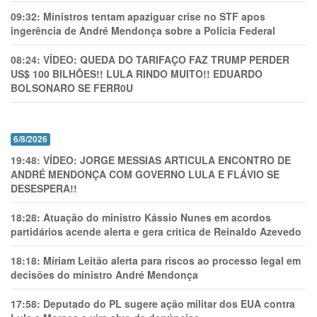
09:32:
Ministros tentam apaziguar crise no STF apos
ingerência de André Mendonça sobre a Polícia Federal
08:24:
VÍDEO: QUEDA DO TARIFAÇO FAZ TRUMP PERDER
US$ 100 BILHÕES!! LULA RINDO MUITO!! EDUARDO
BOLSONARO SE FERR0U
6/8/2026
19:48:
VÍDEO: JORGE MESSIAS ARTICULA ENCONTRO DE
ANDRÉ MENDONÇA COM GOVERNO LULA E FLÁVIO SE
DESESPERA!!
18:28:
Atuação do ministro Kássio Nunes em acordos
partidários acende alerta e gera crítica de Reinaldo Azevedo
18:18:
Míriam Leitão alerta para riscos ao processo legal em
decisões do ministro André Mendonça
17:58:
Deputado do PL sugere ação militar dos EUA contra