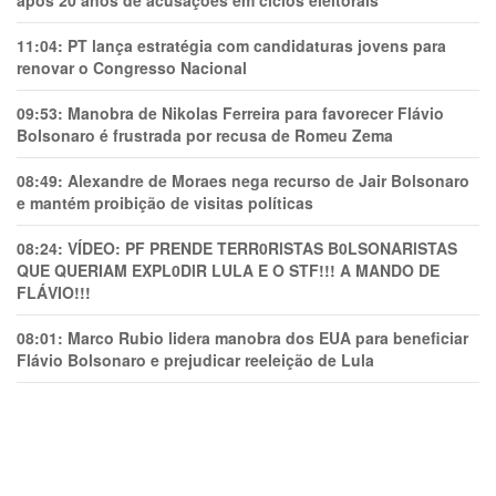
após 20 anos de acusações em ciclos eleitorais
11:04:
PT lança estratégia com candidaturas jovens para
renovar o Congresso Nacional
09:53:
Manobra de Nikolas Ferreira para favorecer Flávio
Bolsonaro é frustrada por recusa de Romeu Zema
08:49:
Alexandre de Moraes nega recurso de Jair Bolsonaro
e mantém proibição de visitas políticas
08:24:
VÍDEO: PF PRENDE TERR0RlSTAS B0LSONARlSTAS
QUE QUERIAM EXPL0DlR LULA E O STF!!! A MANDO DE
FLÁVIO!!!
08:01:
Marco Rubio lidera manobra dos EUA para beneficiar
Flávio Bolsonaro e prejudicar reeleição de Lula