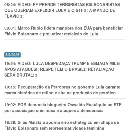
08:24:
VÍDEO: PF PRENDE TERR0RlSTAS B0LSONARlSTAS
QUE QUERIAM EXPL0DlR LULA E O STF!!! A MANDO DE
FLÁVIO!!!
08:01:
Marco Rubio lidera manobra dos EUA para beneficiar
Flávio Bolsonaro e prejudicar reeleição de Lula
5/8/2026
19:54:
VÍDEO: LULA DESPEDAÇA TRUMP E ESMAGA MILEI
APÓS ATAQUES!! RESPEITEM O BRASIL!! RETALIAÇÃO
SERÁ BRUTAL!!!
19:15:
Recuperação da Petrobras no governo Lula garante
marca histórica de refino e alta na produção de petróleo
19:02:
PGR denuncia blogueiro Oswaldo Eustáquio ao STF
por associação criminosa e ataques à democracia
18:26:
Silas Malafaia aponta erro estratégico em chapa de
Flávio Bolsonaro sem representatividade feminina