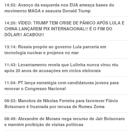
14:52:
Avanço da esquerda nos EUA ameaça bases do
movimento MAGA e assusta Donald Trump
14:20:
VÍDEO: TRUMP TEM CRlSE DE PÂNlCO APÓS LULA E
CHINA LANÇAREM PIX INTERNACIONAL!! É O FIM DO
DÓLAR!! ACABOU!!
13:14:
Rússia propõe ao governo Lula parceria em
tecnologia nuclear e projetos no mar
11:43:
Levantamento revela que Lulinha nunca virou réu
após 20 anos de acusações em ciclos eleitorais
11:04:
PT lança estratégia com candidaturas jovens para
renovar o Congresso Nacional
09:53:
Manobra de Nikolas Ferreira para favorecer Flávio
Bolsonaro é frustrada por recusa de Romeu Zema
08:49:
Alexandre de Moraes nega recurso de Jair Bolsonaro
e mantém proibição de visitas políticas