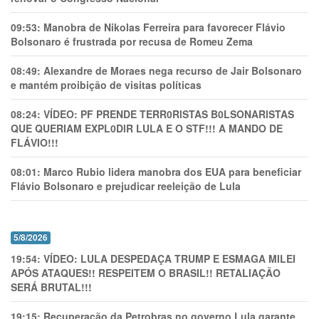
09:53:
Manobra de Nikolas Ferreira para favorecer Flávio
Bolsonaro é frustrada por recusa de Romeu Zema
08:49:
Alexandre de Moraes nega recurso de Jair Bolsonaro
e mantém proibição de visitas políticas
08:24:
VÍDEO: PF PRENDE TERR0RlSTAS B0LSONARlSTAS
QUE QUERIAM EXPL0DlR LULA E O STF!!! A MANDO DE
FLÁVIO!!!
08:01:
Marco Rubio lidera manobra dos EUA para beneficiar
Flávio Bolsonaro e prejudicar reeleição de Lula
5/8/2026
19:54:
VÍDEO: LULA DESPEDAÇA TRUMP E ESMAGA MILEI
APÓS ATAQUES!! RESPEITEM O BRASIL!! RETALIAÇÃO
SERÁ BRUTAL!!!
19:15:
Recuperação da Petrobras no governo Lula garante