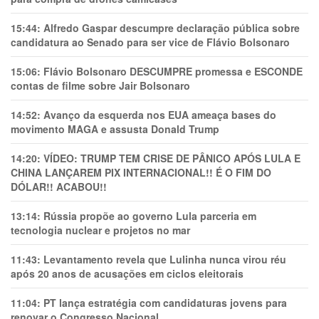
15:44:
Alfredo Gaspar descumpre declaração pública sobre
candidatura ao Senado para ser vice de Flávio Bolsonaro
15:06:
Flávio Bolsonaro DESCUMPRE promessa e ESCONDE
contas de filme sobre Jair Bolsonaro
14:52:
Avanço da esquerda nos EUA ameaça bases do
movimento MAGA e assusta Donald Trump
14:20:
VÍDEO: TRUMP TEM CRlSE DE PÂNlCO APÓS LULA E
CHINA LANÇAREM PIX INTERNACIONAL!! É O FIM DO
DÓLAR!! ACABOU!!
13:14:
Rússia propõe ao governo Lula parceria em
tecnologia nuclear e projetos no mar
11:43:
Levantamento revela que Lulinha nunca virou réu
após 20 anos de acusações em ciclos eleitorais
11:04:
PT lança estratégia com candidaturas jovens para
renovar o Congresso Nacional