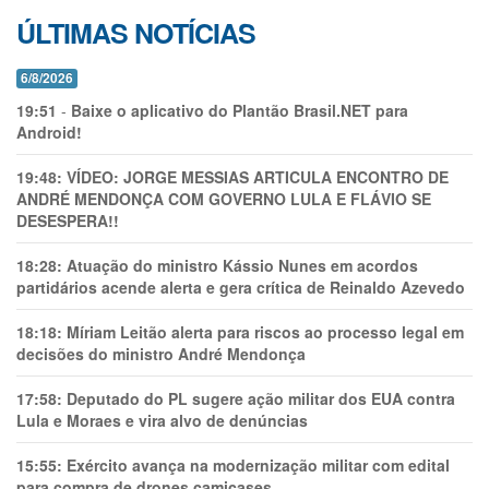
ÚLTIMAS NOTÍCIAS
6/8/2026
19:51
-
Baixe o aplicativo do Plantão Brasil.NET para
Android!
19:48:
VÍDEO: JORGE MESSIAS ARTICULA ENCONTRO DE
ANDRÉ MENDONÇA COM GOVERNO LULA E FLÁVIO SE
DESESPERA!!
18:28:
Atuação do ministro Kássio Nunes em acordos
partidários acende alerta e gera crítica de Reinaldo Azevedo
18:18:
Míriam Leitão alerta para riscos ao processo legal em
decisões do ministro André Mendonça
17:58:
Deputado do PL sugere ação militar dos EUA contra
Lula e Moraes e vira alvo de denúncias
15:55:
Exército avança na modernização militar com edital
para compra de drones camicases